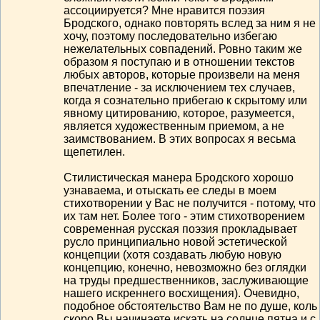
ассоциируется? Мне нравится поэзия
Бродского, однако повторять вслед за ним я не
хочу, поэтому последовательно избегаю
нежелательных совпадений. Ровно таким же
образом я поступаю и в отношении текстов
любых авторов, которые произвели на меня
впечатление - за исключением тех случаев,
когда я сознательно прибегаю к скрытому или
явному цитированию, которое, разумеется,
является художественным приемом, а не
заимствованием. В этих вопросах я весьма
щепетилен.
Стилистическая манера Бродского хорошо
узнаваема, и отыскать ее следы в моем
стихотворении у Вас не получится - потому, что
их там нет. Более того - этим стихотворением
современная русская поэзия прокладывает
русло принципиально новой эстетической
концепции (хотя создавать любую новую
концепцию, конечно, невозможно без оглядки
на труды предшественников, заслуживающие
нашего искреннего восхищения). Очевидно,
подобное обстоятельство Вам не по душе, коль
скоро Вы начинаете искать на солнце пятна и с