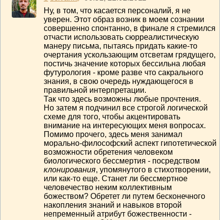
Ну, в том, что касается персоналий, я не
уверен. Этот образ возник в моем сознании
совершенно спонтанно, в финале я стремился
отчасти использовать сюрреалистическую
манеру письма, пытаясь придать какие-то
очертания ускользающим отсветам грядущего,
постичь значение которых бессильна любая
футурология - кроме разве что сакрального
знания, в свою очередь нуждающегося в
правильной интерпретации.
Так что здесь возможны любые прочтения.
Но затем я подчинил все строгой логической
схеме для того, чтобы акцентировать
внимание на интересующих меня вопросах.
Помимо прочего, здесь меня занимал
морально-философский аспект гипотетической
возможности обретения человеком
биологического бессмертия - посредством
клонирования
, упомянутого в стихотворении,
или как-то еще. Станет ли бессмертное
человечество неким коллективным
божеством? Обретет ли путем бесконечного
накопления знаний и навыков второй
непременный атрибут божественности -