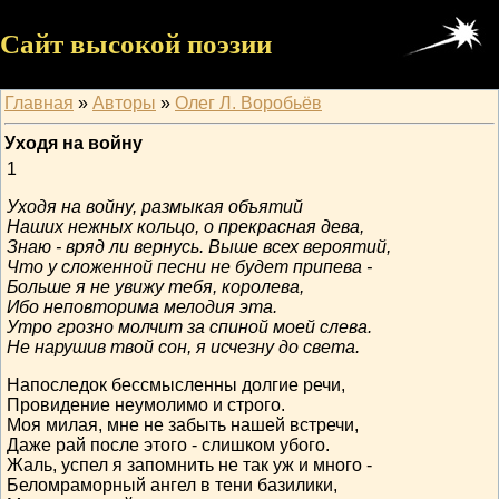
Сайт высокой поэзии
Главная
»
Авторы
»
Олег Л. Воробьёв
Уходя на войну
1
Уходя на войну, размыкая объятий
Наших нежных кольцо, о прекрасная дева,
Знаю - вряд ли вернусь. Выше всех вероятий,
Что у сложенной песни не будет припева -
Больше я не увижу тебя, королева,
Ибо неповторима мелодия эта.
Утро грозно молчит за спиной моей слева.
Не нарушив твой сон, я исчезну до света.
Напоследок бессмысленны долгие речи,
Провидение неумолимо и строго.
Моя милая, мне не забыть нашей встречи,
Даже рай после этого - слишком убого.
Жаль, успел я запомнить не так уж и много -
Беломраморный ангел в тени базилики,