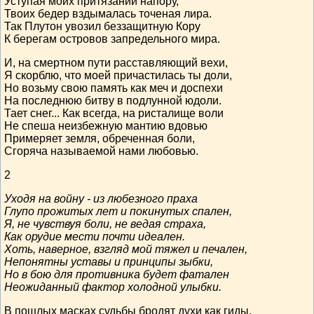
Уступая моих притязаний напору,
Твоих бедер вздымалась точеная лира.
Так Плутон увозил беззащитную Кору
К берегам островов запредельного мира.
И, на смертном пути расставляющий вехи,
Я скорблю, что моей причастилась ты доли,
Но возьму свою память как меч и доспехи
На последнюю битву в подлунной юдоли.
Тает снег... Как всегда, на ристалище воли
Не спеша неизбежную мантию вдовью
Примеряет земля, обреченная боли,
Сгоряча называемой нами любовью.
2
Уходя на войну - из любезного праха
Глупо прожитых лет и покинутых спален,
Я, не чувствуя боли, не ведая страха,
Как орудие мести почти идеален.
Хоть, наверное, взгляд мой тяжел и печален,
Непонятны уставы и принципы зыбки,
Но в бою для противника будет фатален
Неожиданный фактор холодной улыбки.
В пошлых масках судьбы бродят духи как гиды,