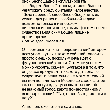
оной беспощадно эксплуатировать
"свободолюбивые" этносы, а также быстро
уничтожать среду обитания человечества.
"Вече народов", способное объединить их
усилия для решения глобальной задачи,
возможно только в имперском
цивилизационном поле, самим фактом своего
существования снимающем лишние
противоречия.
Логика здесь железная.
О "проживании" или "непроживании" автором
всех упомянутых в тексте событий говорить
просто смешно, поскольку речь идет о
футуристической утопии. С тем же успехом
можно укорять, скажем, Булгакова в том, что
он де все придумал - никакого дьявола не
существует, и решительно не мог этот самый
дьявол появляться в Москве со своей свитой -
сильно рискуя вдруг услышать за спиной
незнакомый голос, как-то по-иностранному
выговаривающий: "Так, стало быть, так-таки и
нету?"
А что неплохо - это я и сам знаю.