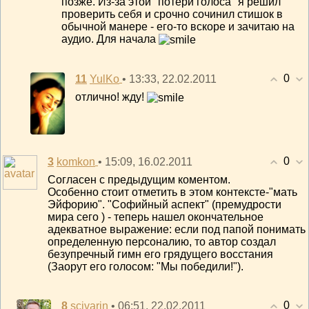
позже. Из-за этой "потери голоса" я решил
проверить себя и срочно сочинил стишок в
обычной манере - его-то вскоре и зачитаю на
аудио. Для начала
0
11
• 13:33, 22.02.2011
YulKo
отлично! жду!
0
3
• 15:09, 16.02.2011
komkon
Согласен с предыдущим коментом.
Особенно стоит отметить в этом контексте-"мать
Эйфорию". "Софийный аспект" (премудрости
мира сего ) - теперь нашел окончательное
адекватное выражение: если под папой понимать
определенную персоналию, то автор создал
безупречный гимн его грядущего восстания
(Заорут его голосом: "Мы победили!").
0
8
• 06:51, 22.02.2011
scivarin