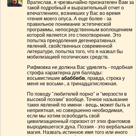
Вратислав, я чрезвычайно признателен Вам за
такой подробный и выразительный отчет о
впечатлениях, возникших у Вас во время
чтения моего опуса. А еще более - за
правильное понимание эстетической
программы, непосредственным воплощением
которой является это стихотворение. Это
попытка преодоления дегенеративных
явлений, свойственных современной
литературе, попытка того, что я назвал бы
мобилизацией поэтических средств.
Рифмовка не должна Вас удивлять - подобная
строфа характерна для баллады:
восьмистишие
абаббвбв
, правда, строка у
меня не восьми-, а тринадцатисложная.
По поводу "любителей порно" и "мерзости в
высокой поэзии" вообще. Точное называние
таких явлений по имени - вещь, может быть и
неприятная, но совершенно необходимая,
если мы хотим освободить свой
цивилизационный горизонт от этих фантомов
выродившегося духа. Поэзия - это вербальная
магия. Назвать истинное имя того или иного