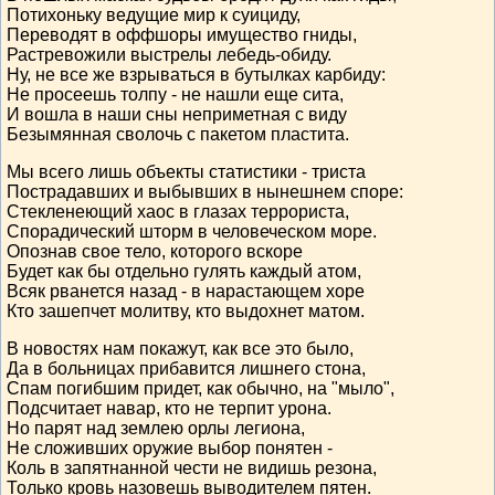
Потихоньку ведущие мир к суициду,
Переводят в оффшоры имущество гниды,
Растревожили выстрелы лебедь-обиду.
Ну, не все же взрываться в бутылках карбиду:
Не просеешь толпу - не нашли еще сита,
И вошла в наши сны неприметная с виду
Безымянная сволочь с пакетом пластита.
Мы всего лишь объекты статистики - триста
Пострадавших и выбывших в нынешнем споре:
Стекленеющий хаос в глазах террориста,
Спорадический шторм в человеческом море.
Опознав свое тело, которого вскоре
Будет как бы отдельно гулять каждый атом,
Всяк рванется назад - в нарастающем хоре
Кто зашепчет молитву, кто выдохнет матом.
В новостях нам покажут, как все это было,
Да в больницах прибавится лишнего стона,
Спам погибшим придет, как обычно, на "мыло",
Подсчитает навар, кто не терпит урона.
Но парят над землею орлы легиона,
Не сложивших оружие выбор понятен -
Коль в запятнанной чести не видишь резона,
Только кровь назовешь выводителем пятен.