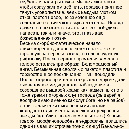
глубины и палитры вкуса. Мы не алкоголики
чтобы сразу залпом всё пить, гораздо приятнее
тянуть удовольствие, ведь с каждым глотком
открывается новое, не замеченное ещё
сочетание поэтического вкуса и оттенка. Иногда
даже поэт не может сказать, что его побудило
написать так или иначе, это я называю
божественная поэзия!
Весьма скорбно-патетическое начало
стихотворения довольно ловко сплетается в
странную на первый взгляд, но очень удачную
рифмовку. После первого прочтения у меня в
голове остались три образа: Беломраморный
ангел, Безымянная сволочь с пакетом пластита и
торжественное восклицание – Мы победили!
После второго прочтения открылись другие дали:
очень точное медицинское наблюдение и
созерцание рыцарей храма как надменных но в
тоже время покорных слуг господа (рыцарей я
воспринимаю именно как слуг бога, но не рабов)
с кристаллически выверенными ликами
холодного одиночества далёкой и прекрасной
звезды (вот блин, понесло меня что-то!) Короче
говоря, морфиноподобные эндрофины пришлись
одной из ваших строчек точно к лицу! Банально-