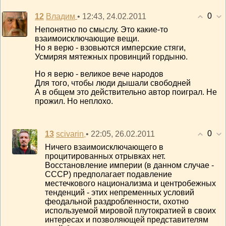
0
12
• 12:43, 24.02.2011
Владим
Непонятно по смыслу. Это какие-то
взаимоисключающие вещи.
Но я верю - взовьются имперские стяги,
Усмиряя мятежных провинций гордыню.
Но я верю - великое вече народов
Для того, чтобы люди дышали свободней
А в общем это действительно автор поиграл. Не
прожил. Но неплохо.
0
13
• 22:05, 26.02.2011
scivarin
Ничего взаимоисключающего в
процитированных отрывках нет.
Восстановление империи (в данном случае -
СССР) предполагает подавление
местечкового национализма и центробежных
тенденций - этих непременных условий
феодальной раздробленности, охотно
используемой мировой плутократией в своих
интересах и позволяющей представителям