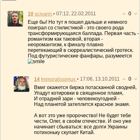
0
10
• 07:12, 22.02.2011
scivarin
Еще бы! Но тут я пошел дальше и немного
поиграл со стилистикой - это своего рода
трансформирующаяся баллада. Первая часть -
романтизм как таковой, вторая -
неоромантизм, к финалу плавно
перетекающий в сюрреалистический гротеск.
Под футуристические фанфары, разумеется
0
14
• 17:06, 13.10.2011
Immoralissimus
Вмиг окажется биржа потасканной сводней,
Упадут котировки в священное пламя,
И отрадней зари - человекоугодней -
Над планетой затеплится красное знамя.
А вот это уже пророчество! Не будет тебе
чести, Олег, в своём отечестве. И оно уже
начинает сбываться: все долги Украины
потихоньку скупает Китай.