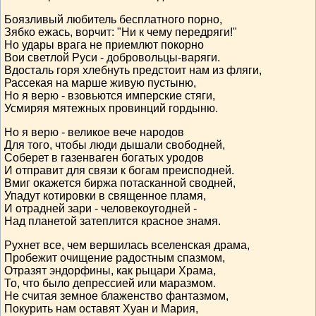
Боязливый любитель бесплатного порно,
Зябко ежась, ворчит: "Ни к чему передряги!"
Но удары врага не приемлют покорно
Вои светлой Руси - добровольцы-варяги.
Вдосталь горя хлебнуть предстоит нам из фляги,
Рассекая на марше живую пустыню,
Но я верю - взовьются имперские стяги,
Усмиряя мятежных провинций гордыню.
Но я верю - великое вече народов
Для того, чтобы люди дышали свободней,
Соберет в газенваген богатых уродов
И отправит для связи к богам преисподней.
Вмиг окажется биржа потасканной сводней,
Упадут котировки в священное пламя,
И отрадней зари - человекоугодней -
Над планетой затеплится красное знамя.
Рухнет все, чем вершилась вселенская драма,
Пробежит очищение радостным спазмом,
Отразят эндорфины, как рыцари Храма,
То, что было депрессией или маразмом.
Не считая земное блаженство фантазмом,
Покурить нам оставят Хуан и Мария,