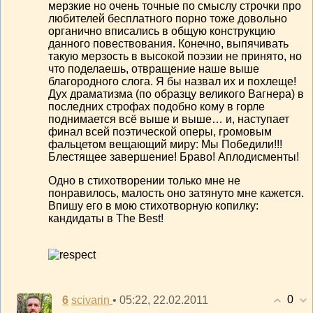
мерзкие но очень точные по смыслу строчки про
любителей бесплатного порно тоже довольно
органично вписались в общую конструкцию
данного повествования. Конечно, выпячивать
такую мерзость в высокой поэзии не принято, но
что поделаешь, отвращение наше выше
благородного слога. Я бы назвал их и похлеще!
Дух драматизма (по образцу великого Вагнера) в
последних строфах подобно кому в горле
поднимается всё выше и выше… и, наступает
финал всей поэтической оперы, громовым
фальцетом вещающий миру: Мы Победили!!!
Блестящее завершение! Браво! Аплодисменты!
Одно в стихотворении только мне не
понравилось, малость оно затянуто мне кажется.
Впишу его в мою стихотворную копилку:
кандидаты в The Best!
0
6
• 05:22, 22.02.2011
scivarin