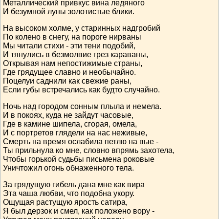
Металлический привкус вина ледяного
И безумной луны золотистые блики.
На высоком холме, у старинных надгробий
По колено в снегу, на пороге нирваны
Мы читали стихи - эти тени подобий,
И тянулись в безмолвие грез караваны,
Открывая нам непостижимые страны,
Где грядущее славно и необычайно.
Поцелуи саднили как свежие раны,
Если губы встречались как будто случайно.
Ночь над городом сонным плыла и немела.
И в покоях, куда не зайдут часовые,
Где в камине шипела, сгорая, омела,
И с портретов глядели на нас неживые,
Смерть на время ослабила петлю на вые -
Ты прильнула ко мне, словно впрямь захотела,
Чтобы горькой судьбы письмена роковые
Уничтожил огонь обнаженного тела.
За грядущую гибель дана мне как вира
Эта чаша любви, что подобна укору.
Ощущая растущую ярость сатира,
Я был дерзок и смел, как положено вору -