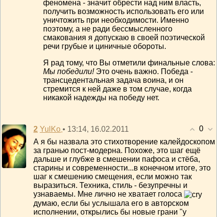
феномена - значит обрести над ним власть,
получить возможность использовать его или
уничтожить при необходимости. Именно
поэтому, а не ради бессмысленного
смакования я допускаю в своей поэтической
речи грубые и циничные обороты.
Я рад тому, что Вы отметили финальные слова:
Мы победили!
Это очень важно. Победа -
трансцедентальная задача воина, и он
стремится к ней даже в том случае, когда
никакой надежды на победу нет.
0
2
• 13:14, 16.02.2011
YulKo
А я бы назвала это стихотворение калейдоскопом
за гранью пост-модерна. Похоже, это шаг ещё
дальше и глубже в смешении пафоса и стёба,
старины и современности...в конечном итоге, это
шаг к смешению смещения, если можно так
выразиться. Техника, стиль - безупречны и
узнаваемы. Мне лично не хватает голоса
думаю, если бы услышала его в авторском
исполнении, открылись бы новые грани "у