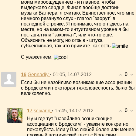
моим мироощущением - и главное, чтобы
выдержало сердце. Финал вообще достоин
музыки Вагнера, я считаю. Единственное, что мне
немного резануло слух - глагол "заорут" в
последней строчке. Я понимаю, что он здесь на
месте, но на каком-то интуитивном уровне я бы
поставил или "закричат", или что-то ещё.
Объяснить не могу, но отзыв - штука
субъективная, так что примите, как есть
С уважением.
0
16
• 01:05, 14.07.2012
Gennadiy
Если бы не назойливо возникающие ассоциации
с Бродским и некоторая тяжеловесность, было бы
великолепно.
0
17
• 15:45, 14.07.2012
scivarin
Ну и где тут "назойливо возникающие
ассоциации с Бродским" - укажите конкретно,
пожалуйста. Или у Вас любой более или менее
сложный поэтический текст с Бродским