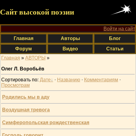
Сайт высокой поэзии
Войти на сайт
Главная
Авторы
Блог
Форум
Видео
Статьи
Главная
»
АВТОРЫ
»
Олег Л. Воробьёв
Сортировать по
:
Дате
·
Названию
·
Комментариям
·
Просмотрам
Родились мы в аду
Воздушная тревога
Симферопольская рождественская
Господь говорит