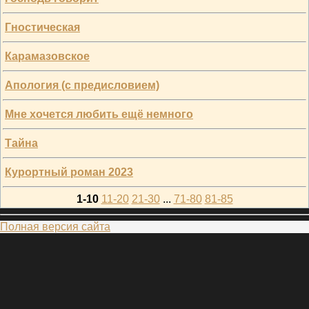
Гностическая
Карамазовское
Апология (с предисловием)
Мне хочется любить ещё немного
Тайна
Курортный роман 2023
1-10
11-20
21-30
...
71-80
81-85
Полная версия сайта