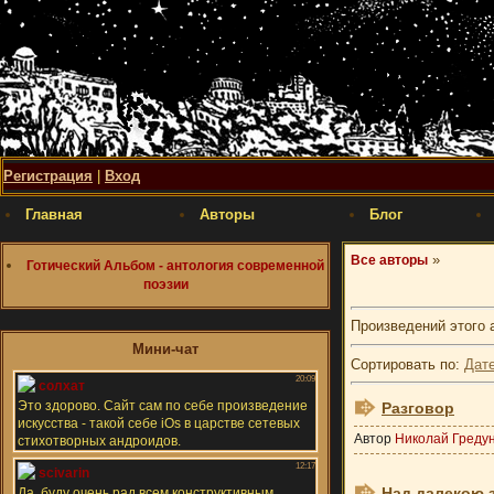
Регистрация
|
Вход
Главная
Авторы
Блог
»
Все авторы
Готический Альбом - антология современной
поэзии
Произведений этого 
Мини-чат
Сортировать по
:
Дат
Разговор
Автор
Николай Греду
Над далекою з