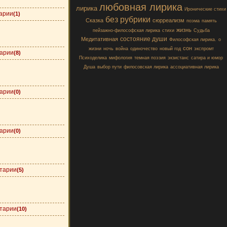
любовная лирика
лирика
Иронические стихи
арии
(1)
без рубрики
Сказка
сюрреализм
поэма
память
жизнь
пейзажно-философская лирика
стихи
Судьба
состояние души
Медитативная
Философская лирика.
о
сон
жизни
ночь
война
одиночество
новый год
экспромт
арии
(8)
Психоделика
мифология
темная поэзия
экзистанс
сатира и юмор
Душа
выбор пути
филосовская лирика
ассоциативная лирика
арии
(0)
арии
(0)
тарии
(5)
тарии
(10)