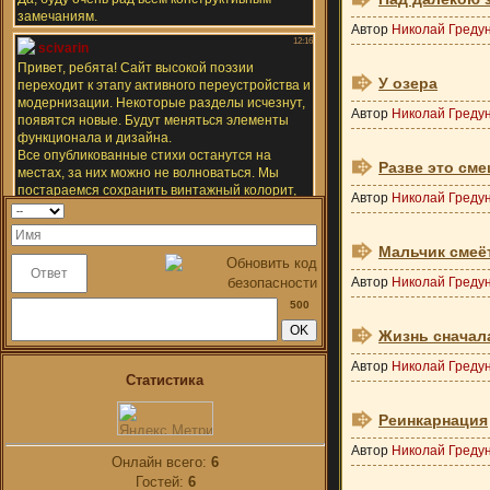
Автор
Николай Греду
У озера
Автор
Николай Греду
Разве это сме
Автор
Николай Греду
Мальчик смеёт
Автор
Николай Греду
500
Жизнь сначал
Автор
Николай Греду
Статистика
Реинкарнация
Автор
Николай Греду
Онлайн всего:
6
Гостей:
6