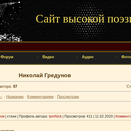
Сайт высокой поэз
Форум
Видео
Аудио
Фото
Николай Гредунов
автора
:
87
Ст
е
·
Названию
·
Комментариям
·
Просмотрам
нов
| стихи | Профиль автора:
IamNick
| Просмотров: 411 |
11.02.2020
|
Коммент
емлею...