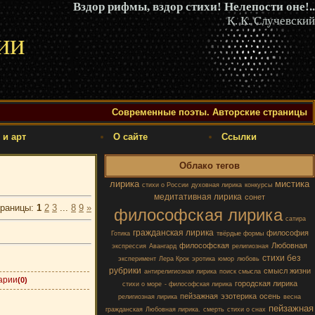
Вздор рифмы, вздор стихи! Нелепости оне!..
К. К. Случевский
ии
Современные поэты. Авторские страницы
 и арт
О сайте
Ссылки
Облако тегов
лирика
мистика
стихи о России
духовная лирика
конкурсы
медитативная лирика
сонет
раницы
:
1
2
3
...
8
9
»
философская лирика
сатира
гражданская лирика
философия
Готика
твёрдые формы
философская
Любовная
экспрессия
Авангард
религиозная
стихи без
эксперимент
Лера Крок
эротика
юмор
любовь
рубрики
смысл жизни
антирелигиозная лирика
поиск смысла
арии
(0)
городская лирика
стихи о море
- философская лирика
пейзажная
эзотерика
осень
религиозная лирика
весна
пейзажная
гражданская
Любовная лирика.
смерть
стихи о снах