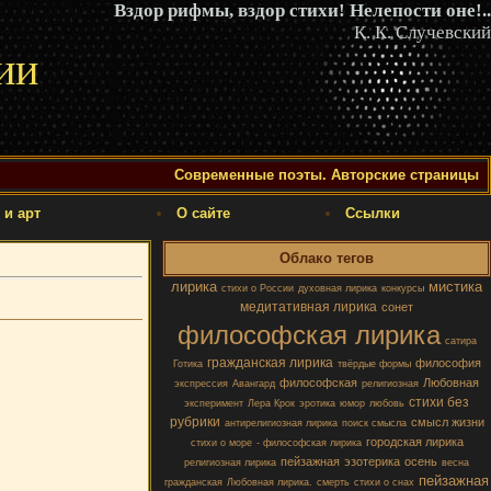
Вздор рифмы, вздор стихи! Нелепости оне!..
К. К. Случевский
ии
Современные поэты. Авторские страницы
 и арт
О сайте
Ссылки
Облако тегов
лирика
мистика
стихи о России
духовная лирика
конкурсы
медитативная лирика
сонет
философская лирика
сатира
гражданская лирика
философия
Готика
твёрдые формы
философская
Любовная
экспрессия
Авангард
религиозная
стихи без
эксперимент
Лера Крок
эротика
юмор
любовь
рубрики
смысл жизни
антирелигиозная лирика
поиск смысла
городская лирика
стихи о море
- философская лирика
пейзажная
эзотерика
осень
религиозная лирика
весна
пейзажная
гражданская
Любовная лирика.
смерть
стихи о снах