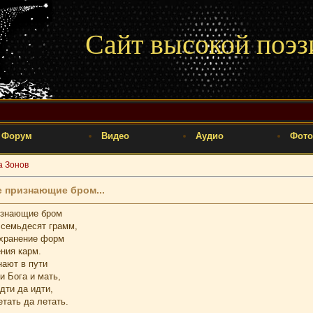
Сайт высокой поэз
Форум
Видео
Аудио
Фото
а Зонов
е признающие бром...
изнающие бром
 семьдесят грамм,
охранение форм
ния карм.
ают в пути
и Бога и мать,
дти да идти,
тать да летать.