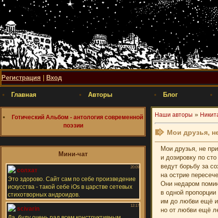
Регистрация
|
Вход
Главная
Авторы
Блог
»
Наши авторы
Никит
Готический Альбом - антология современной
поэзии
Мои друзья, н
Мои друзья, не пр
Мини-чат
и дозировку по сто
ведут борьбу за с
на острие пересече
Они недаром помин
в одной пропорции 
им до любви ещё и
но от любви ещё ле