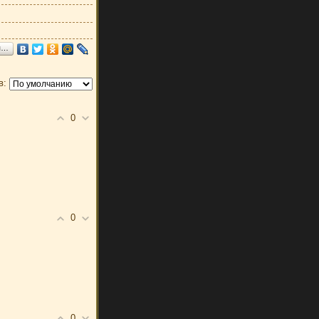
я…
в:
0
0
0