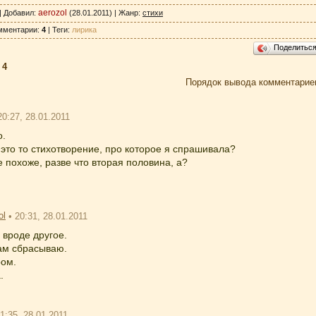
aerozol
|
Добавил
:
(28.01.2011) |
Жанр
:
стихи
мментарии
:
4
|
Теги
:
лирика
Поделитьс
:
4
Порядок вывода комментарие
20:27, 28.01.2011
о.
 это то стихотворение, про которое я спрашивала?
не похоже, разве что вторая половина, а?
ol
• 20:31, 28.01.2011
, вроде другое.
ам сбрасываю.
ром.
.
21:35, 28.01.2011