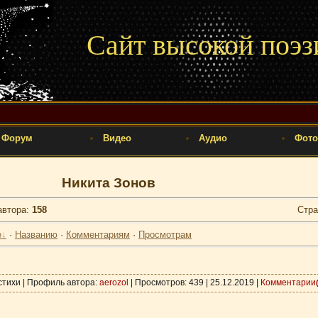
Сайт высокой поэз
Форум
Видео
Аудио
Фото
Никита Зонов
автора
:
158
Стр
е
·
Названию
·
Комментариям
·
Просмотрам
 стихи | Профиль автора:
aerozol
| Просмотров: 439 |
25.12.2019
|
Комментарии