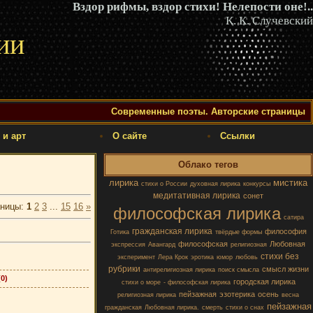
Вздор рифмы, вздор стихи! Нелепости оне!..
К. К. Случевский
ии
Современные поэты. Авторские страницы
 и арт
О сайте
Ссылки
Облако тегов
лирика
мистика
стихи о России
духовная лирика
конкурсы
медитативная лирика
сонет
аницы
:
1
2
3
...
15
16
»
философская лирика
сатира
гражданская лирика
философия
Готика
твёрдые формы
философская
Любовная
экспрессия
Авангард
религиозная
стихи без
эксперимент
Лера Крок
эротика
юмор
любовь
рубрики
смысл жизни
антирелигиозная лирика
поиск смысла
(0)
городская лирика
стихи о море
- философская лирика
пейзажная
эзотерика
осень
религиозная лирика
весна
пейзажная
гражданская
Любовная лирика.
смерть
стихи о снах