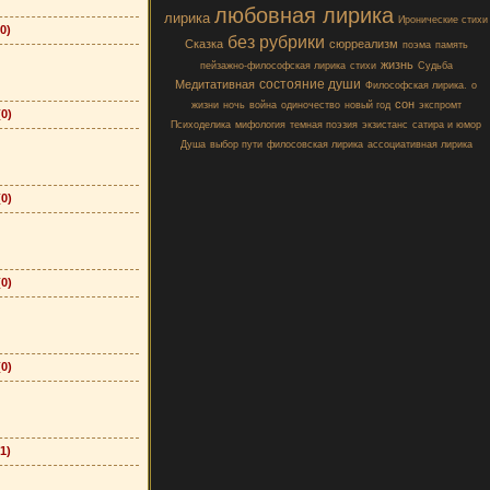
любовная лирика
лирика
Иронические стихи
(0)
без рубрики
Сказка
сюрреализм
поэма
память
жизнь
пейзажно-философская лирика
стихи
Судьба
состояние души
Медитативная
Философская лирика.
о
сон
жизни
ночь
война
одиночество
новый год
экспромт
(0)
Психоделика
мифология
темная поэзия
экзистанс
сатира и юмор
Душа
выбор пути
филосовская лирика
ассоциативная лирика
(0)
(0)
(0)
(1)