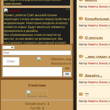
Автор
Никита Зонов
|
Колыбельная 
Автор
Никита Зонов
|
О листьях
Автор
Никита Зонов
|
...мир глядит 
Автор
Никита Зонов
|
500
Давайте...
Автор
Никита Зонов
|
Статистика
***
Автор
Никита Зонов
|
Онлайн всего:
1
Гостей:
1