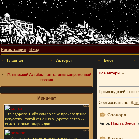
Регистрация
|
Вход
Главная
Авторы
Блог
»
Все авторы
Готический Альбом - антология современной
поэзии
Произведений этого 
Мини-чат
Сортировать по
:
Дат
Соснора
Автор
Никита Зонов
|
Диалог