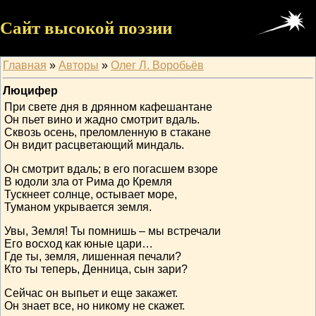
Сайт высокой поэзии
Главная
»
Авторы
»
Олег Л. Воробьёв
Люцифер
При свете дня в дрянном кафешантане
Он пьет вино и жадно смотрит вдаль.
Сквозь осень, преломленную в стакане
Он видит расцветающий миндаль.
Он смотрит вдаль; в его погасшем взоре
В юдоли зла от Рима до Кремля
Тускнеет солнце, остывает море,
Туманом укрывается земля.
Увы, Земля! Ты помнишь – мы встречали
Его восход как юные цари…
Где ты, земля, лишенная печали?
Кто ты теперь, Денница, сын зари?
Сейчас он выпьет и еще закажет.
Он знает все, но никому не скажет.