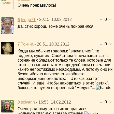
Очень понравилось!
0
6
• 20:15, 10.02.2012
tengu71
Да, стих хорош. Тоже очень понравился.
0
7
• 20:51, 10.02.2012
Токинг
Когда мы обычно говорим: "впечатляет", то,
видимо, лукавим. Свойством "впечатываться" в
сознание обладают только те слова, которые для
этого сознания в таком определённом сочетании
как-то непостижимо необходимы. А потому оно их
безошибочно вычленяет из общего
информационного потока... Это как раз тот
случай. И ещё. Чтобы находиться в этих "сетях",
боюсь, что нужен встроенный "модуль"...
0
8
• 16:53, 14.02.2012
scivarin
Очень рад тому, что стих понравился.
Большое спасибо всем за отзывы!