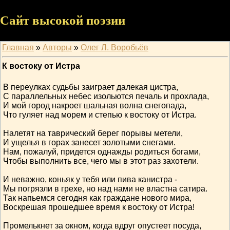
Сайт высокой поэзии
Главная
»
Авторы
»
Олег Л. Воробьёв
К востоку от Истра
В переулках судьбы заиграет далекая цистра,
С параллельных небес изольются печаль и прохлада,
И мой город накроет шальная волна снегопада,
Что гуляет над морем и степью к востоку от Истра.
Налетят на таврический берег порывы метели,
И ущелья в горах занесет золотыми снегами.
Нам, пожалуй, придется однажды родиться богами,
Чтобы выполнить все, чего мы в этот раз захотели.
И неважно, коньяк у тебя или пива канистра -
Мы погрязли в грехе, но над нами не властна сатира.
Так напьемся сегодня как граждане нового мира,
Воскрешая прошедшее время к востоку от Истра!
Промелькнет за окном, когда вдруг опустеет посуда,