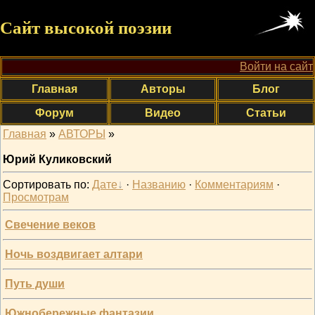
Сайт высокой поэзии
Войти на сайт
Главная
Авторы
Блог
Форум
Видео
Статьи
Главная
»
АВТОРЫ
»
Юрий Куликовский
Сортировать по
:
Дате
·
Названию
·
Комментариям
·
Просмотрам
Свечение веков
Ночь воздвигает алтари
Путь души
Южнобережные фантазии