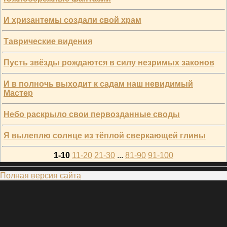
И хризантемы создали свой храм
Таврические видения
Пусть звёзды рождаются в силу незримых законов
И в полночь выходит к садам наш невидимый
Мастер
Небо раскрыло свои первозданные своды
Я вылеплю солнце из тёплой сверкающей глины
1-10
11-20
21-30
...
81-90
91-100
Полная версия сайта