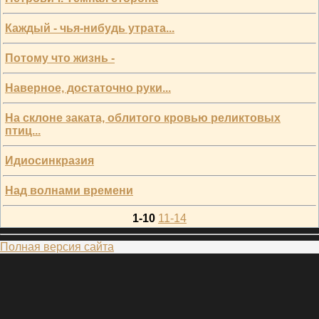
Каждый - чья-нибудь утрата...
Потому что жизнь -
Наверное, достаточно руки...
На склоне заката, облитого кровью реликтовых
птиц...
Идиосинкразия
Над волнами времени
1-10
11-14
Полная версия сайта