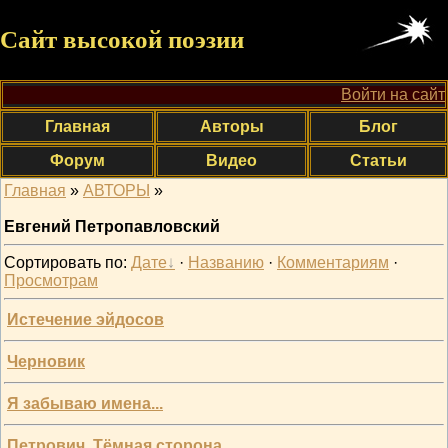
Сайт высокой поэзии
Войти на сайт
Главная
Авторы
Блог
Форум
Видео
Статьи
Главная
»
АВТОРЫ
»
Евгений Петропавловский
Сортировать по
:
Дате
·
Названию
·
Комментариям
·
Просмотрам
Истечение эйдосов
Черновик
Я забываю имена...
Петрович. Тёмная сторона