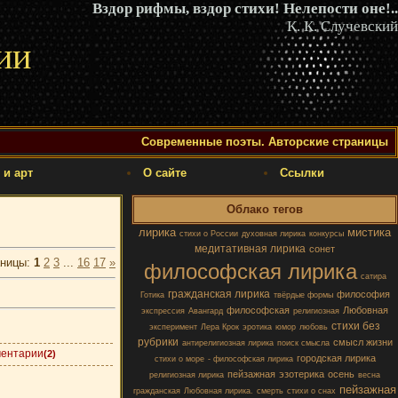
Вздор рифмы, вздор стихи! Нелепости оне!..
К. К. Случевский
ии
Современные поэты. Авторские страницы
 и арт
О сайте
Ссылки
Облако тегов
лирика
мистика
стихи о России
духовная лирика
конкурсы
медитативная лирика
сонет
аницы
:
1
2
3
...
16
17
»
философская лирика
сатира
гражданская лирика
философия
Готика
твёрдые формы
философская
Любовная
экспрессия
Авангард
религиозная
стихи без
эксперимент
Лера Крок
эротика
юмор
любовь
рубрики
смысл жизни
антирелигиозная лирика
поиск смысла
ентарии
(2)
городская лирика
стихи о море
- философская лирика
пейзажная
эзотерика
осень
религиозная лирика
весна
пейзажная
гражданская
Любовная лирика.
смерть
стихи о снах