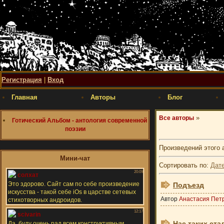
Регистрация
|
Вход
Главная
Авторы
Блог
»
Все авторы
Готический Альбом - антология современной
поэзии
Произведений этого 
Мини-чат
Сортировать по
:
Дат
Подъезд
Автор
Анастасия Пет
Нас таких ста