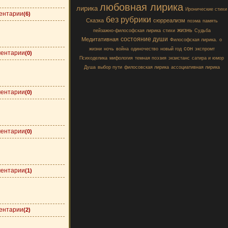
любовная лирика
лирика
Иронические стихи
ентарии
(6)
без рубрики
Сказка
сюрреализм
поэма
память
жизнь
пейзажно-философская лирика
стихи
Судьба
состояние души
Медитативная
Философская лирика.
о
сон
жизни
ночь
война
одиночество
новый год
экспромт
ентарии
(0)
Психоделика
мифология
темная поэзия
экзистанс
сатира и юмор
Душа
выбор пути
филосовская лирика
ассоциативная лирика
ентарии
(0)
ентарии
(0)
ентарии
(1)
ентарии
(2)