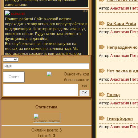
Автор
Анастасия Пет
Da Kapa Preta
Автор
Анастасия Пет
Непразднично
Автор
Анастасия Пет
Нет пекла в аду
Автор
Анастасия Пет
500
Поезд
Автор
Анастасия Пет
Статистика
Гиперборея
Автор
Анастасия Пет
Онлайн всего:
3
Гостей:
3