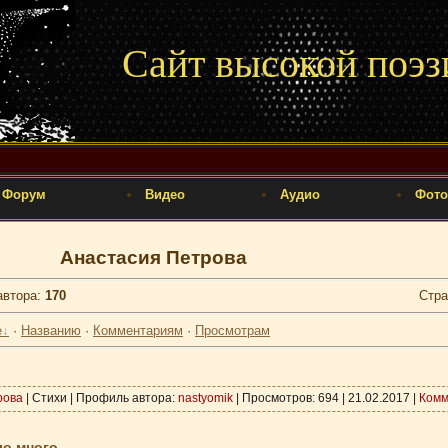
Сайт высокой поэз
Форум
Видео
Аудио
Фото
Анастасия Петрова
автора
:
170
Стр
е
·
Названию
·
Комментариям
·
Просмотрам
рова
| Стихи | Профиль автора:
nastyomik
| Просмотров: 694 |
21.02.2017
|
Комм
ло много