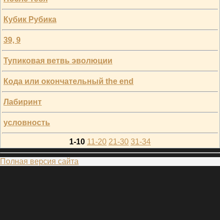
Кубик Рубика
39, 9
Тупиковая ветвь эволюции
Кода или окончательный the end
Лабиринт
условность
1-10
11-20
21-30
31-34
Полная версия сайта