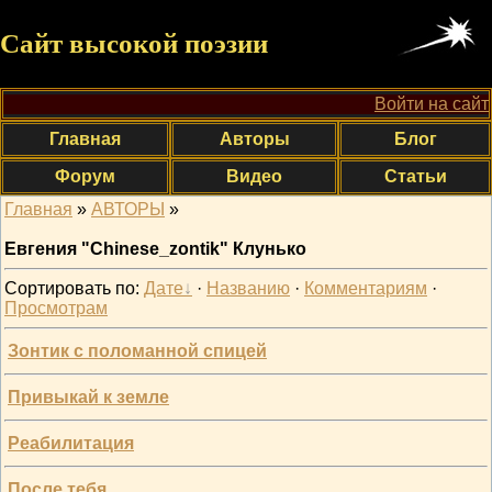
Сайт высокой поэзии
Войти на сайт
Главная
Авторы
Блог
Форум
Видео
Статьи
Главная
»
АВТОРЫ
»
Евгения "Chinese_zontik" Клунько
Сортировать по
:
Дате
·
Названию
·
Комментариям
·
Просмотрам
Зонтик с поломанной спицей
Привыкай к земле
Реабилитация
После тебя