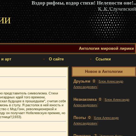
Вздор рифмы, вздор стихи! Нелепости оне!..
К. К. Случевский
ии
Антология мировой лирики
 и арт
О сайте
Ссылки
Новое в Антологии
Друзьям
(
0
) [
Блок Александр
]
Александрович
 но представитель символизма. Стихи
нгардных идей того времени,
Незнакомка
(
0
) [
Блок Александр
"искал будущее в прошедшем", считая себя
]
жизнь в ступу. Я растолок в ней юность и
Александрович
ство с Мод Гонн, революционеркой и
году он получает Нобелевскую премию, но
стница"(1933).
Поэты
(
0
) [
Блок Александр
]
Александрович
Пристань
(
2
) [