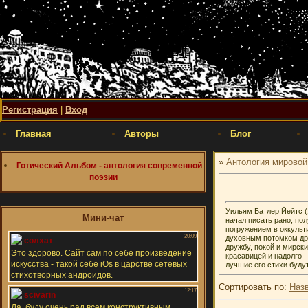
Регистрация
|
Вход
Главная
Авторы
Блог
»
Антология мировой
Готический Альбом - антология современной
поэзии
Уильям Батлер Йейтс (
Мини-чат
начал писать рано, по
погружением в оккульт
духовным потомком друи
дружбу, покой и мирск
красавицей и надолго 
лучшие его стихи будут
Сортировать по
:
Наз