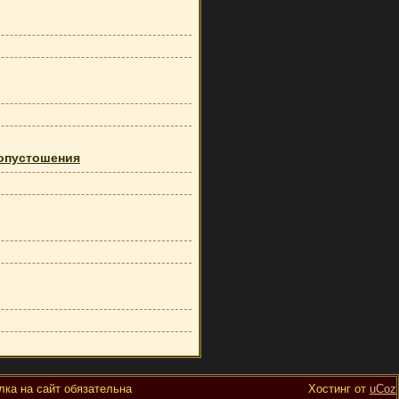
 опустошения
ка на сайт обязательна
Хостинг от
uCoz