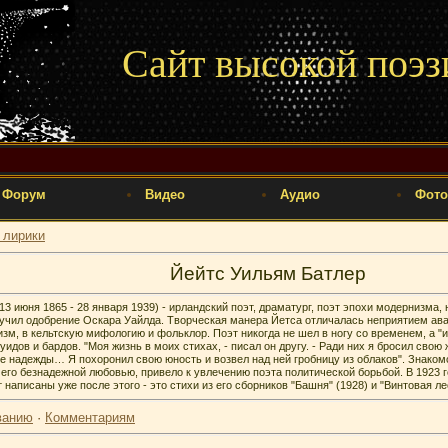
Сайт высокой поэз
Форум
Видео
Аудио
Фото
 лирики
Йейтс Уильям Батлер
13 июня 1865 - 28 января 1939) - ирландский поэт, драматург, поэт эпохи модернизма,
лучил одобрение Оскара Уайлда. Творческая манера Йетса отличалась неприятием ава
изм, в кельтскую мифологию и фольклор. Поэт никогда не шел в ногу со временем, а 
дов и бардов. "Моя жизнь в моих стихах, - писал он другу. - Ради них я бросил свою 
ие надежды… Я похоронил свою юность и возвел над ней гробницу из облаков". Знаком
- его безнадежной любовью, привело к увлечению поэта политической борьбой. В 1923 
 написаны уже после этого - это стихи из его сборников "Башня" (1928) и "Винтовая ле
ванию
·
Комментариям