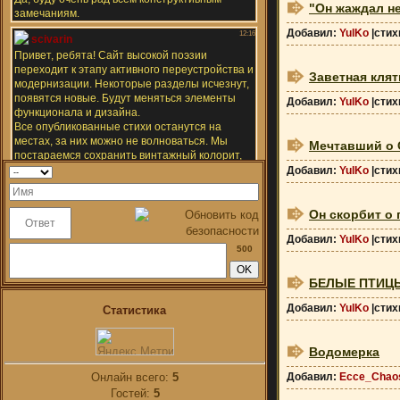
"Он жаждал н
Добавил:
YulKo
|стих
Заветная клят
Добавил:
YulKo
|стих
Мечтавший о 
Добавил:
YulKo
|стих
Он скорбит о 
Добавил:
YulKo
|стих
500
БЕЛЫЕ ПТИЦ
Добавил:
YulKo
|стих
Статистика
Водомерка
Добавил:
Ecce_Chao
Онлайн всего:
5
Гостей:
5