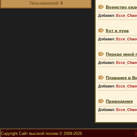
Пользователей:
0
Воинство сид
Добавил:
Ecce_Chao
Кот и луна
Добавил:
Ecce_Chao
Передо мной 
Добавил:
Ecce_Chao
Плавание в В
Добавил:
Ecce_Chao
Привидения
Добавил:
Ecce_Chao
Copyright Сайт высокой поэзии © 2009-2026