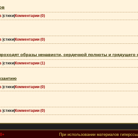
ов
s
|стихи|
Комментарии (0)
s
|стихи|
Комментарии (0)
проходят образы ненависти, сердечной полноты и грядущего
s
|стихи|
Комментарии (1)
изантию
s
|стихи|
Комментарии (0)
s
|стихи|
Комментарии (0)
18+
При использовании материалов гиперссыл