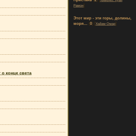
Хименес Хуан
]
Рамон
Этот мир - эти горы, долины,
моря...
(
0
) [
]
Хайам Омар
 о конце света