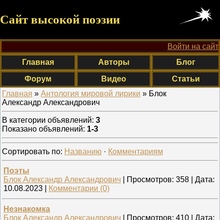
Сайт высокой поэзии
Войти на сайт
Главная
Авторы
Блог
Форум
Видео
Статьи
Главная
»
Антология мировой лирики
» Блок
Александр Александрович
В категории объявлений
:
3
Показано объявлений
:
1-3
Сортировать по
:
Названию
·
Комментариям
Поэты
Блок Александр Александрович
|
Просмотров:
358
|
Дата:
10.08.2023
|
Комментарии (0)
Незнакомка
Блок Александр Александрович
|
Просмотров:
410
|
Дата: