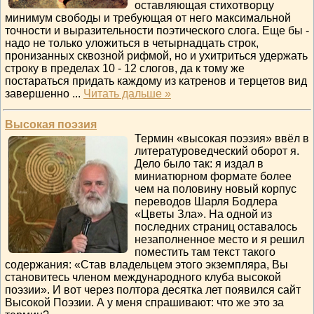
оставляющая стихотворцу
минимум свободы и требующая от него максимальной
точности и выразительности поэтического слога. Еще бы -
надо не только уложиться в четырнадцать строк,
пронизанных сквозной рифмой, но и ухитриться удержать
строку в пределах 10 - 12 слогов, да к тому же
постараться придать каждому из катренов и терцетов вид
завершенно
...
Читать дальше »
Высокая поэзия
Термин «высокая поэзия» ввёл в
литературоведческий оборот я.
Дело было так: я издал в
миниатюрном формате более
чем на половину новый корпус
переводов Шарля Бодлера
«Цветы Зла». На одной из
последних страниц оставалось
незаполненное место и я решил
поместить там текст такого
содержания: «Став владельцем этого экземпляра, Вы
становитесь членом международного клуба высокой
поэзии». И вот через полтора десятка лет появился сайт
Высокой Поэзии. А у меня спрашивают: что же это за