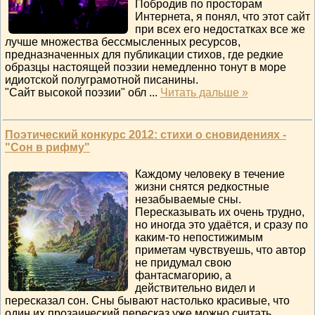
Побродив по просторам
Интернета, я понял, что этот сайт
при всех его недостатках все же
лучше множества бессмысленных ресурсов,
предназначенных для публикации стихов, где редкие
образцы настоящей поэзии немедленно тонут в море
идиотской полуграмотной писанины.
"Сайт высокой поэзии" обл
...
Читать дальше »
Поэтический конкурс 2012: стихи о сновидениях -
"Сон в рифму"
Каждому человеку в течение
жизни снятся редкостные
незабываемые сны.
Пересказывать их очень трудно,
но иногда это удаётся, и сразу по
каким-то непостижимым
приметам чувствуешь, что автор
не придумал свою
фантасмагорию, а
действительно видел и
пересказал сон. Сны бывают настолько красивые, что
один их прозаический пересказ уже можно считать