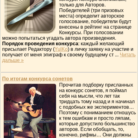
только для Авторов.
Победителей (три призовых
места) определит авторское
голосование, победители будут
внесены в рейтинг на странице
Конкурсы. При голосовании
можно попытаться угадать автора произведения.
Порядок проведения конкурса
: каждый желающий
присылает Редактору (
YulKo
) в личку заявку на участие и
получает от меня эпиграф к своему будущему ст
...
Читать
дальше »
По итогам конкурса сонетов
Прочитав подборку присланных
на конкурс сонетов, я поймал
себя на мысли, что лет так
тридцать тому назад и я начинал
с подобных же экспериментов…
Поэтому с пониманием отношусь
к тем ошибкам и просто ляпам,
которые допустило большинство
авторов. Если обобщать, то,
конечно, рифмы… Они должны