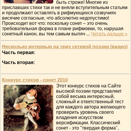
быть строже! Многие из
приславших стихи так и не вняли вступительным статьям
и продолжают оставлять в рифмующихся созвучиях
висячие согласные, что абсолютно недопустимо!
Происходит вот что: поскольку сонет – это очень
требовательная форма в плане рифмовки, то, нарушая
сонетный канон, вы тем самым выпяч
...
Читать дальше »
Несколько интервью на тему сетевой поэзии (видео)
Часть первая:
Часть вторая:
Конкурс стихов - сонет 2010
Этот конкурс стихов на Сайте
высокой поэзии представляет
собой весьма интересный,
сложный и ответственный тест
для каждого автора желающего
проверить уровень своего
владения искусством
версификации. Классический
сонет - это "твердая форма",