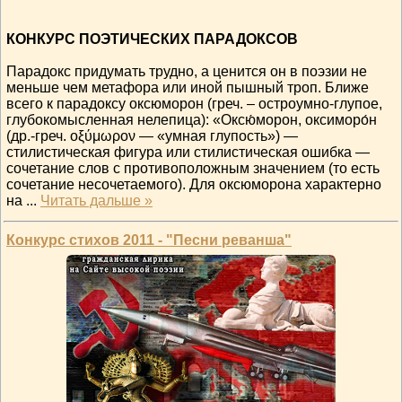
КОНКУРС ПОЭТИЧЕСКИХ ПАРАДОКСОВ
Парадокс придумать трудно, а ценится он в поэзии не
меньше чем метафора или иной пышный троп. Ближе
всего к парадоксу оксюморон (греч. – остроумно-глупое,
глубокомысленная нелепица): «Оксю́морон, оксиморо́н
(др.-греч. οξύμωρον — «умная глупость») —
стилистическая фигура или стилистическая ошибка —
сочетание слов с противоположным значением (то есть
сочетание несочетаемого). Для оксюморона характерно
на
...
Читать дальше »
Конкурс стихов 2011 - "Песни реванша"