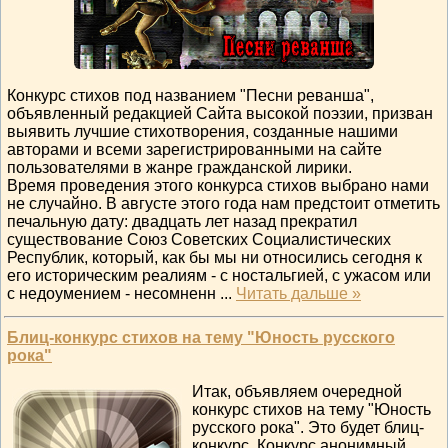
Конкурс стихов под названием "Песни реванша",
объявленный редакцией Сайта высокой поэзии, призван
выявить лучшие стихотворения, созданные нашими
авторами и всеми зарегистрированными на сайте
пользователями в жанре гражданской лирики.
Время проведения этого конкурса стихов выбрано нами
не случайно. В августе этого года нам предстоит отметить
печальную дату: двадцать лет назад прекратил
существование Союз Советских Социалистических
Республик, который, как бы мы ни относились сегодня к
его историческим реалиям - с ностальгией, с ужасом или
с недоумением - несомненн
...
Читать дальше »
Блиц-конкурс стихов на тему "Юность русского
рока"
Итак, объявляем очередной
конкурс стихов на тему "Юность
русского рока". Это будет блиц-
конкурс. Конкурс анонимный,