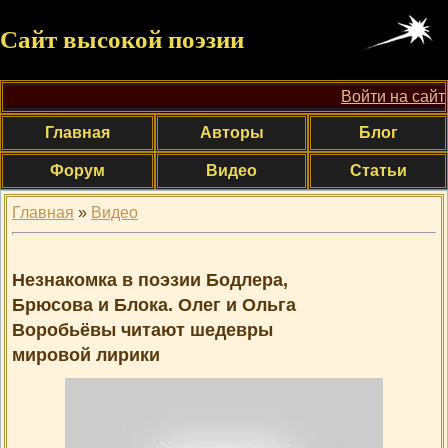
Сайт высокой поэзии
Войти на сайт
Главная
Авторы
Блог
Форум
Видео
Статьи
Главная
»
Видео
Незнакомка в поэзии Бодлера,
Брюсова и Блока. Олег и Ольга
Воробьёвы читают шедевры
мировой лирики