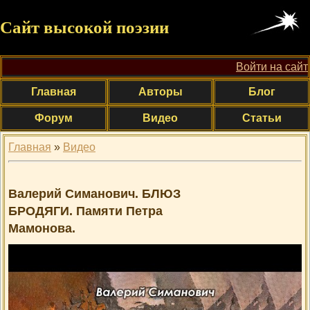
Сайт высокой поэзии
Войти на сайт
Главная
Авторы
Блог
Форум
Видео
Статьи
Главная
»
Видео
Валерий Симанович. БЛЮЗ
БРОДЯГИ. Памяти Петра
Мамонова.