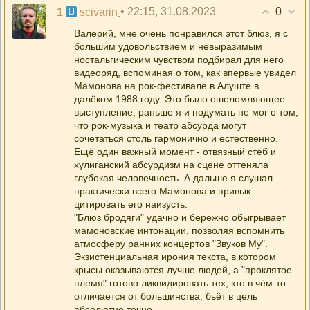
0
1
• 22:15, 31.08.2023
scivarin
Валерий, мне очень понравился этот блюз, я с
большим удовольствием и невыразимым
ностальгическим чувством подбирал для него
видеоряд, вспоминая о том, как впервые увидел
Мамонова на рок-фестивале в Алуште в
далёком 1988 году. Это было ошеломляющее
выступление, раньше я и подумать не мог о том,
что рок-музыка и театр абсурда могут
сочетаться столь гармонично и естественно.
Ещё один важный момент - отвязный стёб и
хулиганский абсурдизм на сцене оттеняла
глубокая человечность. А дальше я слушал
практически всего Мамонова и привык
цитировать его наизусть.
"Блюз бродяги" удачно и бережно обыгрывает
мамоновские интонации, позволяя вспомнить
атмосферу ранних концертов "Звуков Му".
Экзистенциальная ирония текста, в котором
крысы оказываются лучше людей, а "проклятое
племя" готово ликвидировать тех, кто в чём-то
отличается от большинства, бьёт в цель
абсолютно точно.