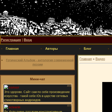
Регистрация
|
Вход
Главная
Авторы
Блог
Главная
»
Видео
Готический Альбом - антология современной
поэзии
Мини-чат