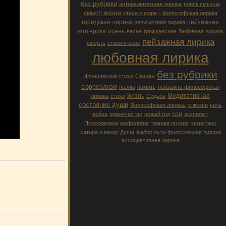
без рубрики
антирелигиозная лирика
поиск смысла
смысл жизни
стихи о море
- философская лирика
городская лирика
пейзажная
религиозная лирика
эзотерика
осень
весна
гражданская
Любовная лирика.
пейзажная лирика
смерть
стихи о снах
любовная лирика
без рубрики
Сказка
Иронические стихи
сюрреализм
поэма
память
пейзажно-философская
жизнь
Медитативная
лирика
стихи
Судьба
состояние души
Философская лирика.
о жизни
ночь
сон
война
одиночество
новый год
экспромт
Психоделика
мифология
темная поэзия
экзистанс
сатира и юмор
Душа
выбор пути
филосовская лирика
ассоциативная лирика