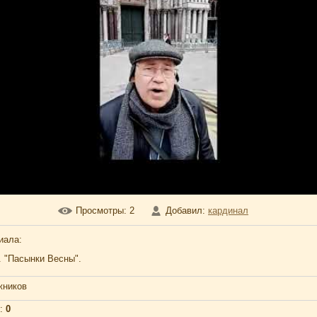
Просмотры
: 2
Добавил
:
кардинал
иала
:
 "Пасынки Весны".
жников
:
0