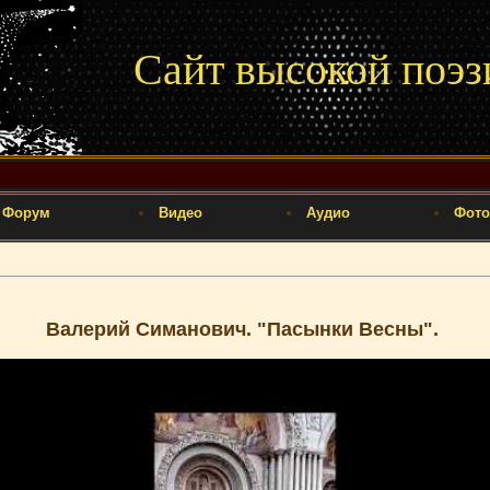
Сайт высокой поэз
Форум
Видео
Аудио
Фото
Валерий Симанович. "Пасынки Весны".