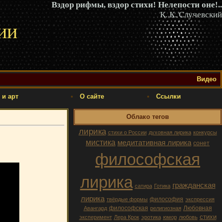
Вздор рифмы, вздор стихи! Нелепости оне!..
К. К. Случевский
ии
Видео
 и арт
О сайте
Ссылки
Облако тегов
лирика
стихи о России
духовная лирика
конкурсы
мистика
медитативная лирика
сонет
философская
лирика
гражданская
сатира
Готика
лирика
философия
твёрдые формы
экспрессия
философская
Любовная
Авангард
религиозная
стихи
эксперимент
Лера Крок
эротика
юмор
любовь