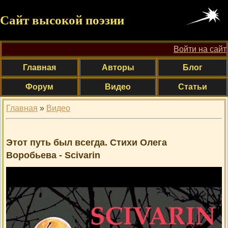
Сайт высокой поэзии
Войти на сайт
Главная
Авторы
Блог
Форум
Видео
Статьи
Главная
»
Видео
Этот путь был всегда. Стихи Олега
Воробьева - Scivarin