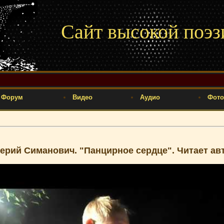
Сайт высокой поэз
Форум
Видео
Аудио
Фото
ерий Симанович. "Панцирное сердце". Читает авт