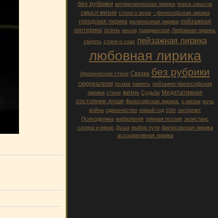
без рубрики
антирелигиозная лирика
поиск смысла
смысл жизни
стихи о море
- философская лирика
городская лирика
пейзажная
религиозная лирика
эзотерика
осень
весна
гражданская
Любовная лирика.
пейзажная лирика
смерть
стихи о снах
любовная лирика
без рубрики
Сказка
Иронические стихи
сюрреализм
поэма
память
пейзажно-философская
жизнь
Медитативная
лирика
стихи
Судьба
состояние души
Философская лирика.
о жизни
ночь
сон
война
одиночество
новый год
экспромт
Психоделика
мифология
темная поэзия
экзистанс
сатира и юмор
Душа
выбор пути
филосовская лирика
ассоциативная лирика