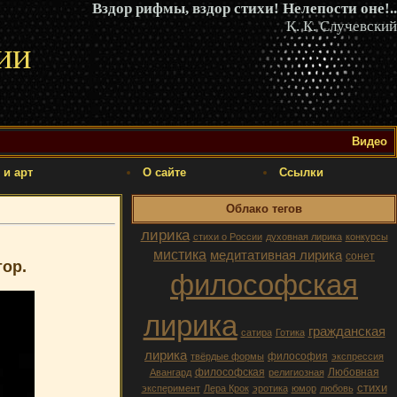
Вздор рифмы, вздор стихи! Нелепости оне!..
К. К. Случевский
ии
Видео
 и арт
О сайте
Ссылки
Облако тегов
лирика
стихи о России
духовная лирика
конкурсы
мистика
медитативная лирика
сонет
ор.
философская
лирика
гражданская
сатира
Готика
лирика
философия
твёрдые формы
экспрессия
философская
Любовная
Авангард
религиозная
стихи
эксперимент
Лера Крок
эротика
юмор
любовь