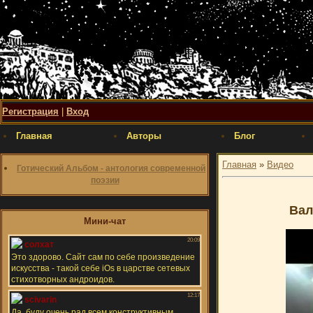
Регистрация
|
Вход
Главная
Авторы
Блог
Главная
»
Видео
Готический Альбом - антология современной
поэзии
Вал
Мини-чат