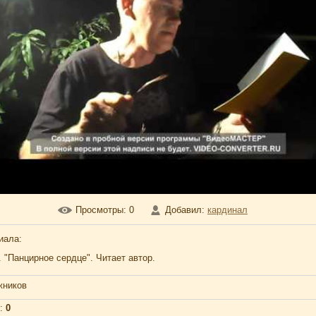
Просмотры
: 0
Добавил
:
кардинал
иала
:
 "Панцирное сердце". Читает автор.
жников
:
0