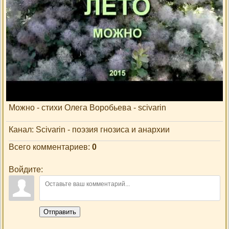
Просмотры
: 0
Добавил
:
scivarin
Описание материала
:
Можно - стихи Олега Воробьева - scivarin
Канал
: Scivarin - поэзия гнозиса и анархии
Всего комментариев
:
0
Войдите:
Отправить