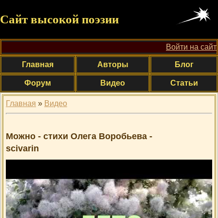
Сайт высокой поэзии
Войти на сайт
Главная
Авторы
Блог
Форум
Видео
Статьи
Главная
»
Видео
Можно - стихи Олега Воробьева -
scivarin