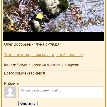
Просмотры
: 1
Добавил
:
scivarin
Описание материала
:
Олег Воробьев - "Луна октября"
Текст стихотворения на авторской странице
Канал
: Scivarin - поэзия гнозиса и анархии
Всего комментариев
:
0
Войдите:
Отправить