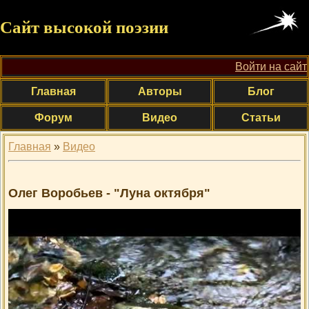
Сайт высокой поэзии
Войти на сайт
Главная
Авторы
Блог
Форум
Видео
Статьи
Главная
»
Видео
Олег Воробьев - "Луна октября"