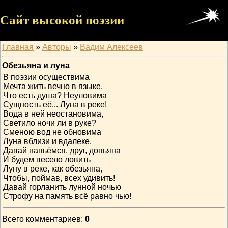
Сайт высокой поэзии
Главная
»
Авторы
»
Вадим Алексеев
Обезьяна и луна
В поэзии осуществима
Мечта жить вечно в языке.
Что есть душа? Неуловима
Сущность её... Луна в реке!
Вода в ней неостановима,
Светило ночи ли в руке?
Сменою вод не обновима
Луна вблизи и вдалеке.
Давай напьёмся, друг, допьяна
И будем весело ловить
Луну в реке, как обезьяна,
Чтобы, поймав, всех удивить!
Давай горланить лунной ночью
Строфу на память всё равно чью!
Всего комментариев
:
0