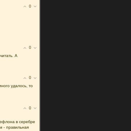
0
0
читать. А
0
ного удалось, то
0
тефлона в серебре
ом - правильная