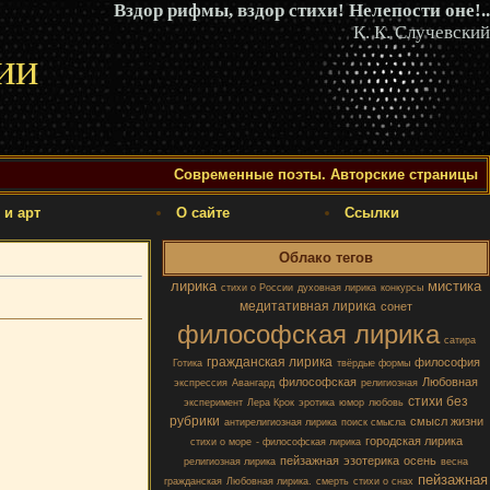
Вздор рифмы, вздор стихи! Нелепости оне!..
К. К. Случевский
ии
Современные поэты. Авторские страницы
 и арт
О сайте
Ссылки
Облако тегов
лирика
мистика
стихи о России
духовная лирика
конкурсы
медитативная лирика
сонет
философская лирика
сатира
гражданская лирика
философия
Готика
твёрдые формы
философская
Любовная
экспрессия
Авангард
религиозная
стихи без
эксперимент
Лера Крок
эротика
юмор
любовь
рубрики
смысл жизни
антирелигиозная лирика
поиск смысла
городская лирика
стихи о море
- философская лирика
пейзажная
эзотерика
осень
религиозная лирика
весна
пейзажная
гражданская
Любовная лирика.
смерть
стихи о снах