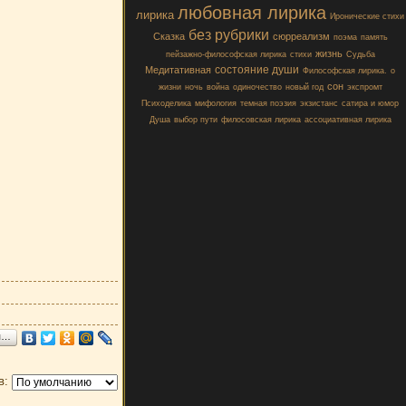
любовная лирика
лирика
Иронические стихи
без рубрики
Сказка
сюрреализм
поэма
память
жизнь
пейзажно-философская лирика
стихи
Судьба
состояние души
Медитативная
Философская лирика.
о
сон
жизни
ночь
война
одиночество
новый год
экспромт
Психоделика
мифология
темная поэзия
экзистанс
сатира и юмор
Душа
выбор пути
филосовская лирика
ассоциативная лирика
я…
в: