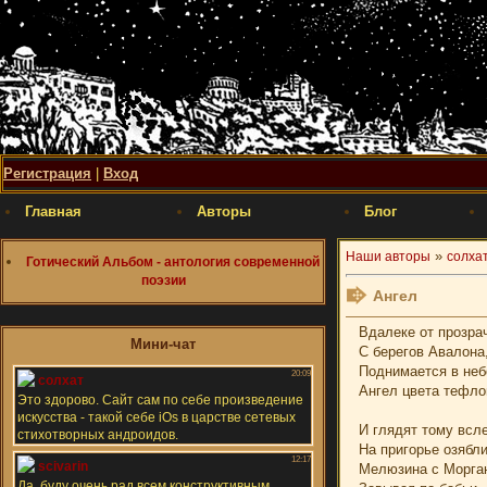
Регистрация
|
Вход
Главная
Авторы
Блог
»
Наши авторы
солха
Готический Альбом - антология современной
поэзии
Ангел
Вдалеке от прозрач
Мини-чат
С берегов Авалона
Поднимается в неб
Ангел цвета тефло
И глядят тому всле
На пригорье озябли
Мелюзина с Морган