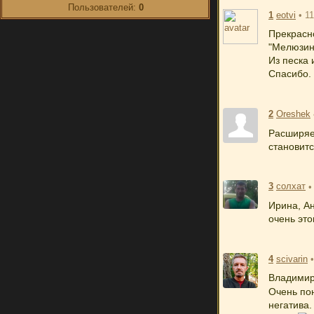
Пользователей:
0
1
eotvi
• 1
Прекрасн
"Мелюзин
Из песка 
Спасибо.
2
Oreshek
Расширяет
становит
3
солхат
•
Ирина, Ан
очень эт
4
scivarin
Владимир
Очень по
негатива.