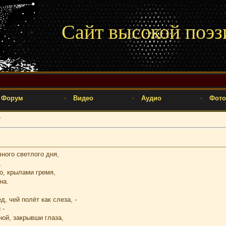
Сайт высокой поэз
Форум
Видео
Аудио
Фото
т
ного светлого дня,
,
о, крылами гремя,
на.
д, чей полёт как слеза, -
 -
ой, закрывши глаза,