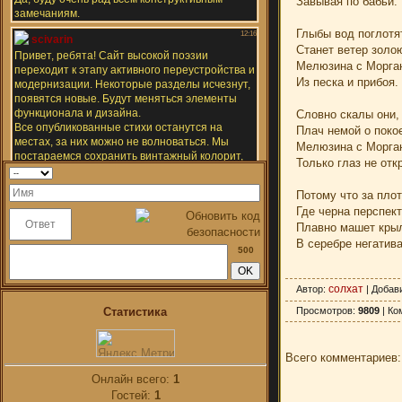
Завывая по бабьи.
Глыбы вод поглотя
Станет ветер золо
Мелюзина с Морган
Из песка и прибоя.
Словно скалы они,
Плач немой о поко
Мелюзина с Морган
Только глаз не отк
Потому что за пло
Где черна перспект
Плавно машет крыл
В серебре негатива
500
солхат
Автор
:
|
Добав
Статистика
Просмотров
:
9809
|
Ко
Всего комментариев
Онлайн всего:
1
Гостей:
1