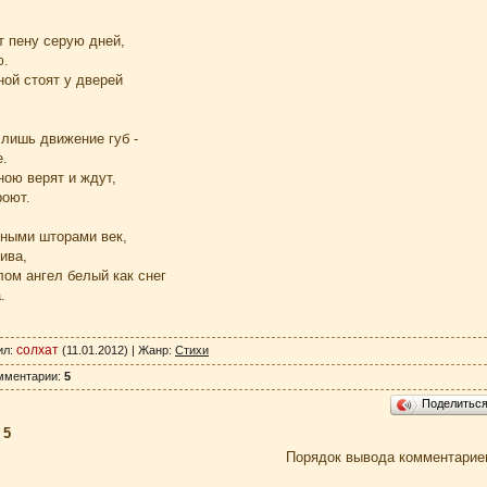
т пену серую дней,
ю.
ой стоят у дверей
 лишь движение губ -
е.
ою верят и ждут,
роют.
тными шторами век,
ива,
ом ангел белый как снег
.
солхат
ил
:
(11.01.2012) |
Жанр
:
Стихи
мментарии
:
5
Поделитьс
:
5
Порядок вывода комментарие