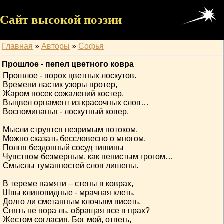
Сайт высокой поэзии
Главная
»
Авторы
»
Софья
Прошлое - пепел цветного ковра
Прошлое - ворох цветных лоскутов.
Времени ластик узоры протер,
Жаром посек сожалений костер,
Выцвел орнамент из красочных слов…
Воспоминанья - лоскутный ковер.
Мысли струятся незримым потоком.
Можно сказать бессловесно о многом,
Полня бездонный сосуд тишины
Чувством безмерным, как пенистым грогом…
Смыслы туманностей слов лишены.
В тереме памяти – стены в коврах,
Швы клиновидные - мрачная клеть.
Долго ли сметанным клочьям висеть,
Снять не пора ль, обращая все в прах?
Жестом согласия, Бог мой, ответь,