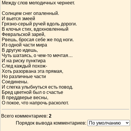
Между слов мелодичных чернеет.
Солнцем снег опаленный.
И вьется змеей
Грязно-серый ручей вдоль дороги.
В клочья стих, вдохновленный
Февральской зарей,
Рвешь, бросая себе же под ноги.
Из одной части мира
В другую идешь,
Чуть шатаясь, о чем-то мечтая…
И на риску пунктира
След каждый похож-
Хоть разорвана эта прямая,
Но различные части
Соединены.
И слегка улыбнуться есть повод.
Бред цветной был о счастье
В преддверье весны,
О покое, что напрочь расколот.
Всего комментариев
:
2
Порядок вывода комментариев: