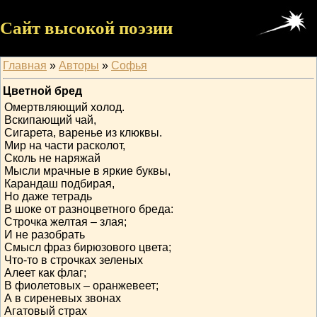
Сайт высокой поэзии
Главная
»
Авторы
»
Софья
Цветной бред
Омертвляющий холод.
Вскипающий чай,
Сигарета, варенье из клюквы.
Мир на части расколот,
Сколь не наряжай
Мысли мрачные в яркие буквы,
Карандаш подбирая,
Но даже тетрадь
В шоке от разноцветного бреда:
Строчка желтая – злая;
И не разобрать
Смысл фраз бирюзового цвета;
Что-то в строчках зеленых
Алеет как флаг;
В фиолетовых – оранжевеет;
А в сиреневых звонах
Агатовый страх