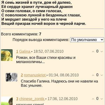
Я семь жизней в пути, дом её далеко,
Её сердце хранит лучезарный дракон
О семи головах, о семи голосах,
С поволокою лунной в бездонных глазах,
И мерцает звездой у него на плече
Вещий призрак ночей ворон в черной парче.
Всего комментариев
:
7
Порядок вывода комментариев:
0
1
• 18:52, 07.06.2010
Galina
Роман, все Ваши стихи красивы и
меланхоличны...
0
2
• 01:34, 08.06.2010
romanuskript
Спасибо Галина. Надеюсь они не навели на
Вас уныние.
0
3
• 17:36, 12.06.2010
chinese_zontik
классное стихо!