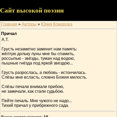
Сайт высокой поэзии
Главная
»
Авторы
»
Юлия Комарова
Причал
А.Т.
Грусть незаметно заменит нам память:
жёлтую дольку луны мне бы спамить,
россыпью - звёзды, туман над водою,
пышные гнёзда под яркой звездою...
Грусть разрослась, а любовь - истончилась.
Слёзы мне всласть, словно Божия милость.
Слёзы печали внимали прибою,
не замечали, как стали судьбою.
Пейте печаль. Мне чужого не надо...
Тихий причал у прибрежного сада.