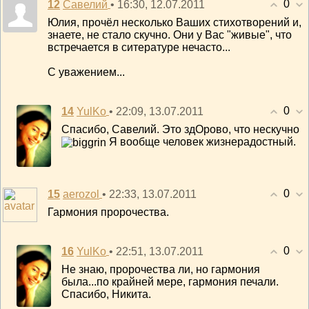
0
12
• 16:30, 12.07.2011
Савелий
Юлия, прочёл несколько Ваших стихотворений и,
знаете, не стало скучно. Они у Вас "живые", что
встречается в ситературе нечасто...
С уважением...
0
14
• 22:09, 13.07.2011
YulKo
Спасибо, Савелий. Это здОрово, что нескучно
Я вообще человек жизнерадостный.
0
15
• 22:33, 13.07.2011
aerozol
Гармония пророчества.
0
16
• 22:51, 13.07.2011
YulKo
Не знаю, пророчества ли, но гармония
была...по крайней мере, гармония печали.
Спасибо, Никита.