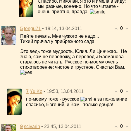
Спасибо, Николай, я это и имела в виду:
мы разные, конечно. Но что читаете -
очень приятно, правда.
0
5
• 19:14, 13.04.2011
tengu71
Пейте печаль. Мне чужого не надо...
Тихий причал у прибрежного сада.
Это ведь тоже мудрость, Юлия. Ли Цинчжао... Не
знаю, сам не перевожу, а переводы Басманова
стараюсь не читать. Русское по-моему очень
стихотворение: чистое и грустное. Счастья Вам.
0
7
• 19:53, 13.04.2011
YulKo
по-моему тоже - русское
за пожелание
спасибо, Евгений, и Вам - только добра!
0
9
• 23:45, 13.04.2011
scivarin