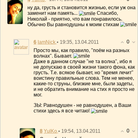
ну да, грусть и становится жизнью, если уж она
заменит нам память...
Спасибо,
Николай - приятно, что вам понравилось.
Обычно Вы равнодушны к моим стихам
0
6
• 19:35, 13.04.2011
IamNick
Просто мы, как правило, "поём на разных
волнах". Бывает.
Даже в данном случае "не та волна", ибо я
не допускаю в своей жизни такого фона, как
грусть. Т.е. всякое бывает, но "время лечит"
воистину правильные слова. Тем не менее,
какие-то струны, близкие мне, были задеты,
и не обратить внимание на стих я просто не
мог.
ЗЫ: Равнодушен - не равнодушен, а Ваши
стихи здесь я все читаю!
0
8
• 19:54, 13.04.2011
YulKo