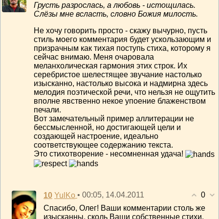
Грусть разрослась, а любовь - истощилась.
Слёзы мне всласть, словно Божия милость.
Не хочу говорить просто - скажу вычурно, пусть
стиль моего комментария будет ускользающим и
призрачным как тихая поступь стиха, которому я
сейчас внимаю. Меня очаровала
меланхолическая гармония этих строк. Их
серебристое шелестящее звучание настолько
изысканно, настолько высока и надмирна здесь
мелодия поэтической речи, что нельзя не ощутить
вполне явственно некое упоение блаженством
печали.
Вот замечательный пример аллитерации не
бессмысленной, но достигающей цели и
создающей настроение, идеально
соответствующее содержанию текста.
Это стихотворение - несомненная удача!
0
10
• 00:05, 14.04.2011
YulKo
Спасибо, Олег! Ваши комментарии столь же
изысканны, сколь Ваши собственные стихи.