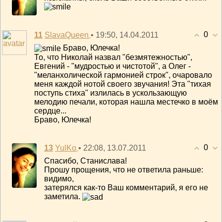
0
11
• 19:50, 14.04.2011
SlavaQueen
Браво, Юлечка!
То, что Николай назвал "безмятежностью",
Евгений - "мудростью и чистотой", а Олег -
"меланхолической гармонией строк", очаровало
меня каждой нотой своего звучания! Эта "тихая
поступь стиха" излилась в ускользающую
мелодию печали, которая нашла местечко в моём
сердце...
Браво, Юлечка!
0
13
• 22:08, 13.07.2011
YulKo
Спасибо, Станислава!
Прошу прощения, что не ответила раньше:
видимо,
затерялся как-то Ваш комментарий, я его не
заметила.