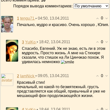
Всего комментариев
:
16
Порядок вывода комментариев:
0
1
• 04:50, 13.04.2011
tengu71
Печально, мудро и красиво. Очень хорошо , Юлия.
0
3
• 18:42, 13.04.2011
YulKo
Спасибо, Евгений. Уж не знаю, есть ли в этом
мудрость. Просто жизнь. А мне на Стихире
сказали, что стишок на Ли Цинчжао похож. Я
удивилась немножко
0
2
• 09:05, 13.04.2011
IamNick
Красивый стих!
печальный, но какой-то безмятежный. грусть
представляется как общий, привычный и уже не
мешающий фон продолжающейся жизни.
0
4
• 18:44, 13.04.2011
YulKo