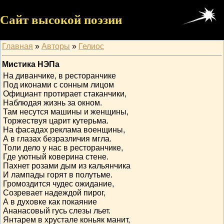
Сайт высокой поэзии
Главная
»
Авторы
»
Гелиос
Мистика НЭПа
На диванчике, в ресторанчике
Под иконами с сонным лицом
Официант протирает стаканчики,
Наблюдая жизнь за окном.
Там несутся машины и женщины,
Торжествуя царит кутерьма.
На фасадах реклама военщины,
А в глазах безразличия мгла.
Толи дело у нас в ресторанчике,
Где уютный коверина стене.
Пахнет розами дым из кальянчика
И лампады горят в полутьме.
Громоздится чудес ожидание,
Созревает надеждой пирог,
А в духовке как покаяние
Ананасовый гусь слезы льет.
Янтарем в хрустале коньяк манит,