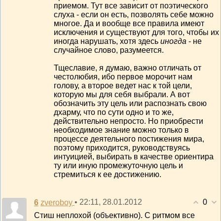
приемом. Тут все зависит от поэтического
слуха - если он есть, позволять себе можно
многое. Да и вообще все правила имеют
исключения и существуют для того, чтобы их
иногда нарушать, хотя здесь
иногда
- не
случайное слово, разумеется.
Тщеславие, я думаю, важно отличать от
честолюбия, ибо первое морочит нам
голову, а второе ведет нас к той цели,
которую мы для себя выбрали. А вот
обозначить эту цель или распознать свою
дхарму, что по сути одно и то же,
действительно непросто. Но приобрести
необходимое знание можно только в
процессе деятельного постижения мира,
поэтому приходится, руководствуясь
интуицией, выбирать в качестве ориентира
ту или иную промежуточную цель и
стремиться к ее достижению.
0
6
• 22:11, 28.01.2012
zveroboy
Стиш неплохой (объективно). С ритмом все