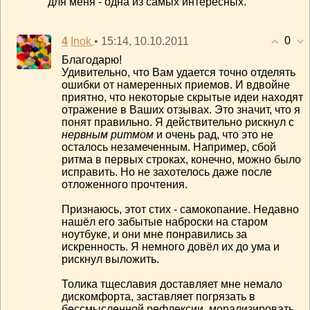
для меня - одна из самых интересных.
0
4
• 15:14, 10.10.2011
Inok
Благодарю!
Удивительно, что Вам удается точно отделять
ошибки от намеренных приемов. И вдвойне
приятно, что некоторые скрытые идеи находят
отражение в Ваших отзывах. Это значит, что я
понят правильно. Я действительно рискнул с
нервным ритмом
и очень рад, что это не
осталось незамеченным. Например, сбой
ритма в первых строках, конечно, можно было
исправить. Но не захотелось даже после
отложенного прочтения.
Признаюсь, этот стих - самокопание. Недавно
нашёл его забытые наброски на старом
ноутбуке, и они мне понравились за
искренность. Я немного довёл их до ума и
рискнул выложить.
Толика тщеславия доставляет мне немало
дискомфорта, заставляет погрязать в
бессмысленной рефлексии, морализировать.