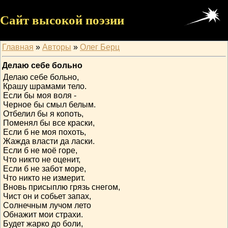
Сайт высокой поэзии
Главная
»
Авторы
»
Олег Берц
Делаю себе больно
Делаю себе больно,
Крашу шрамами тело.
Если бы моя воля -
Черное бы смыл белым.
Отбелил бы я копоть,
Поменял бы все краски,
Если б не моя похоть,
Жажда власти да ласки.
Если б не моё горе,
Что никто не оценит,
Если б не забот море,
Что никто не измерит.
Вновь присыплю грязь снегом,
Чист он и собьет запах,
Солнечным лучом лето
Обнажит мои страхи.
Будет жарко до боли,