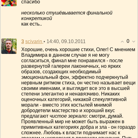
спасибо
несколько стушёвывается финальной
конкретикой
как есть..
0
3
• 14:40, 09.10.2011
scivarin
Хорошие, очень хорошие стихи, Олег! С мнением
Владимира в данном случае я не могу
согласиться, финал мне понравился - после
развернутой галереи лаконичных, но ярких
образов, создающих необходимый
эмоциональный фон, эффектно подчеркнутый
нервным ритмом стиха, он честно называет вещи
своими именами, и выглядит все это в высшей
степени элегантно и ненавязчиво. Никаких
оценочных категорий, никакой спекулятивной
морали - вместо этих костылей мнимой
добродетели мастерство и хороший вкус
предлагают
чистое зеркало
: смотри, думай.
Проявленный мир не может быть выражен в
примитивных категориях добра и зла - он гораздо
сложнее. Любовь к власти поднимает нас к