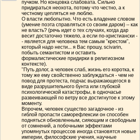
пучком. Но концовка слабовата. Сильно
придираться неохота, потому что честно, а к
честному цепляться не люблю.
О власти любопытно. Что есть владение словом
(умение поэта справляться со своим даром) -- как
не власть? (речь идет о тех случаях, когда дар
весит достаточно тяжело, а если по-христиански -
- является для человека тем самым "крестом",
который надо нести... я Вас прошу, scivarin,
побыть семантистом и оставить
формалистические придирки в религиозном
контексте).
"Путь долог, а человек слаб, жизнь его коротка, к
тому же ему свойственно заблуждаться - чем не
повод для протеста, подчас выражающегося в
виде разрушительного бунта или глубокой
психологической катастрофы, в одночасье
развеивающей по ветру все достигнутое к этому
моменту.
Впрочем, человек существо загадочное - из
гиблой пропасти саморефлексии он способен
подняться обновленным, сияющим и свободным
от сомнений, а побочными эффектами
упомянутых процессов иногда становятся новые
империи, философские учения, научные