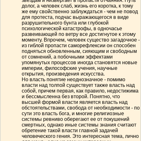
звездам и низвергает в пропасти отчаяния. Путь
долог, а человек слаб, жизнь его коротка, к тому
же ему свойственно заблуждаться - чем не повод
для протеста, подчас выражающегося в виде
разрушительного бунта или глубокой
психологической катастрофы, в одночасье
развеивающей по ветру все достигнутое к этому
моменту. Впрочем, человек существо загадочное -
из гиблой пропасти саморефлексии он способен
подняться обновленным, сияющим и свободным
от сомнений, а побочными эффектами
упомянутых процессов иногда становятся новые
империи, философские учения, научные
открытия, произведения искусства.
Но власть понятие неоднозначное - помимо
власти над толпой существует также власть над
собой, причем первая, как правило, недостижима
и бессмысленна без второй. Понятно, что
высшей формой власти является власть над
обстоятельствами, свобода от необходимости - по
сути это власть бога, и многие религиозные
системы ревниво оберегают ее от покушений
смертных, однако иные системы знания считают
обретение такой власти главной задачей
человеческого гения. Это интересная тема, лично