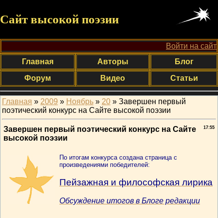
Сайт высокой поэзии
Войти на сайт
Главная
Авторы
Блог
Форум
Видео
Статьи
Главная
»
2009
»
Ноябрь
»
20
» Завершен первый
поэтический конкурс на Сайте высокой поэзии
Завершен первый поэтический конкурс на Сайте
17:55
высокой поэзии
По итогам конкурса создана страница с
произведениями победителей:
Пейзажная и философская лирика
Обсуждение итогов в Блоге редакции