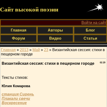
Сайт высокой поэзии
Войти на сайт
Главная
Авторы
Блог
Форум
Видео
Статьи
Главная
»
2013
»
Май
»
23
» Византийская сессия: стихи в
пещерном городе
Византийская сессия: стихи в пещерном городе
02:29
Тексты стихов:
Юлия Комарова
станция Сирень
Плакали свечи
Воскресение