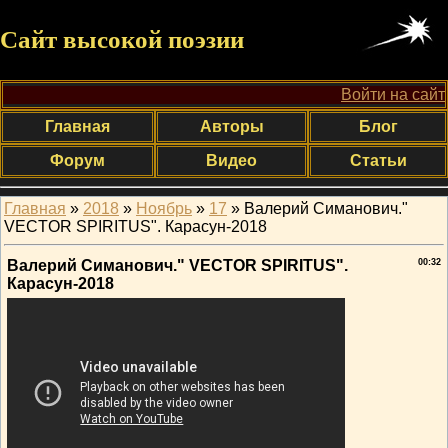
Сайт высокой поэзии
Войти на сайт
Главная
Авторы
Блог
Форум
Видео
Статьи
Главная
»
2018
»
Ноябрь
»
17
» Валерий Симанович."
VECTOR SPIRITUS". Карасун-2018
Валерий Симанович." VECTOR SPIRITUS".
00:32
Карасун-2018