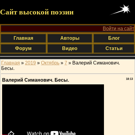
Сайт высокой поэзии
Войти на сайт
Главная
Авторы
Блог
Форум
Видео
Статьи
Главная
»
2019
»
Октябрь
»
7
» Валерий Симанович.
Бесы.
Валерий Симанович. Бесы.
18:13