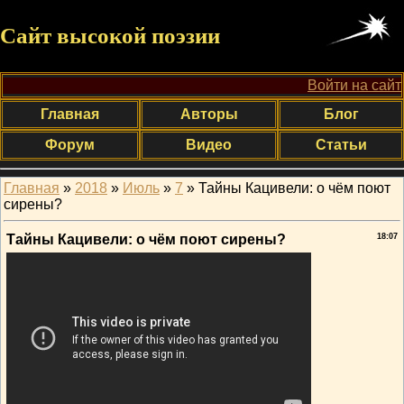
Сайт высокой поэзии
Войти на сайт
Главная
Авторы
Блог
Форум
Видео
Статьи
Главная
»
2018
»
Июль
»
7
» Тайны Кацивели: о чём поют
сирены?
Тайны Кацивели: о чём поют сирены?
18:07