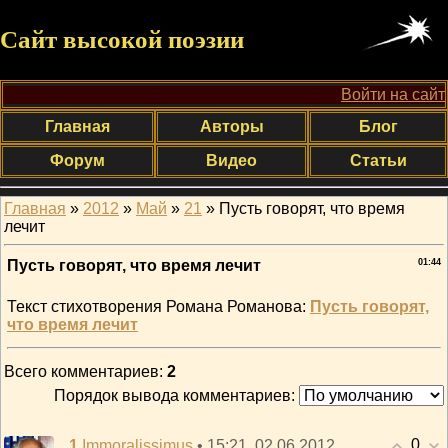
Сайт высокой поэзии
Войти на сайт
Главная
Авторы
Блог
Форум
Видео
Статьи
Главная
»
2012
»
Май
»
21
» Пусть говорят, что время
лечит
Пусть говорят, что время лечит
01:44
Текст стихотворения Романа Романова:
Пусть говорят,
что время лечит
Всего комментариев
:
2
Порядок вывода комментариев:
0
1
• 15:21, 02.06.2012
Immoralissimus