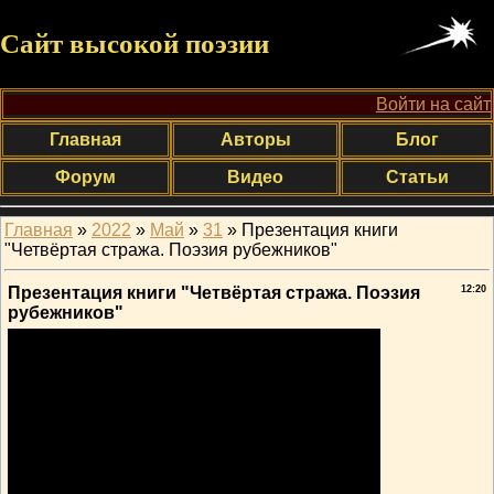
Сайт высокой поэзии
Войти на сайт
Главная
Авторы
Блог
Форум
Видео
Статьи
Главная
»
2022
»
Май
»
31
» Презентация книги
"Четвёртая стража. Поэзия рубежников"
Презентация книги "Четвёртая стража. Поэзия
12:20
рубежников"