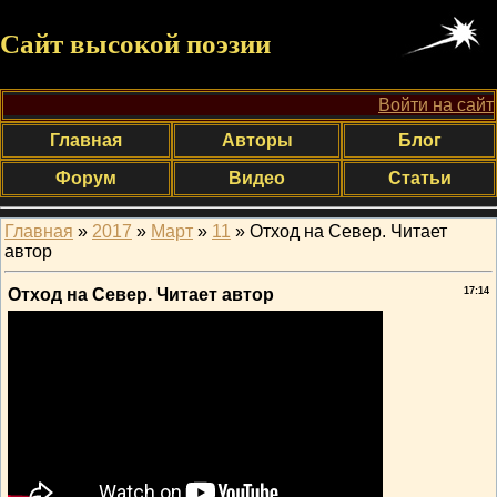
Сайт высокой поэзии
Войти на сайт
Главная
Авторы
Блог
Форум
Видео
Статьи
Главная
»
2017
»
Март
»
11
» Отход на Север. Читает
автор
Отход на Север. Читает автор
17:14