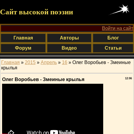
Сайт высокой поэзии
Войти на сайт
Главная
Авторы
Блог
Форум
Видео
Статьи
Главная
»
2015
»
Апрель
»
16
» Олег Воробьев - Змеиные
крылья
Олег Воробьев - Змеиные крылья
12:06