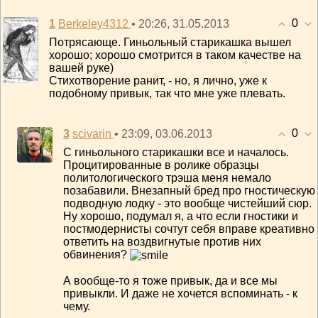
0
1
• 20:26, 31.05.2013
Berkeley4312
Потрясающе. Гиньольный старикашка вышел
хорошо; хорошо смотрится в таком качестве на
вашей руке)
Стихотворение ранит, - но, я лично, уже к
подобному привык, так что мне уже плевать.
0
3
• 23:09, 03.06.2013
scivarin
С гиньольного старикашки все и началось.
Процитированные в ролике образцы
политологического трэша меня немало
позабавили. Внезапный бред про гностическую
подводную лодку - это вообще чистейший сюр.
Ну хорошо, подумал я, а что если гностики и
постмодернисты сочтут себя вправе креативно
ответить на воздвигнутые против них
обвинения?
А вообще-то я тоже привык, да и все мы
привыкли. И даже не хочется вспоминать - к
чему.