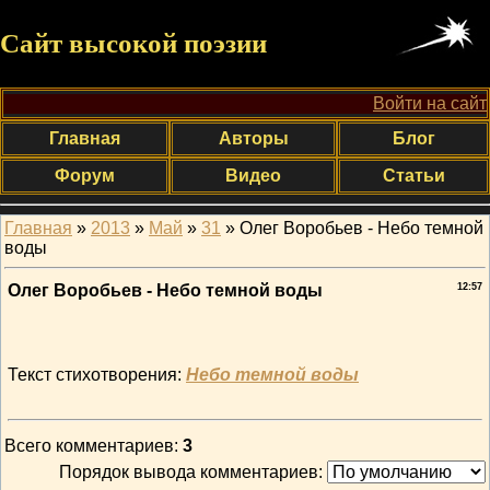
Сайт высокой поэзии
Войти на сайт
Главная
Авторы
Блог
Форум
Видео
Статьи
Главная
»
2013
»
Май
»
31
» Олег Воробьев - Небо темной
воды
Олег Воробьев - Небо темной воды
12:57
Текст стихотворения:
Небо темной воды
Всего комментариев
:
3
Порядок вывода комментариев: