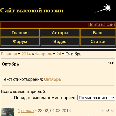
Сайт высокой поэзии
Войти на сайт
Главная
Авторы
Блог
Форум
Видео
Статьи
Главная
»
2014
»
Февраль
»
24
» Октябрь
Октябрь
16:46
Текст стихотворения:
Октябрь
Всего комментариев
:
2
Порядок вывода комментариев:
0
1
• 23:02, 01.03.2014
солхат