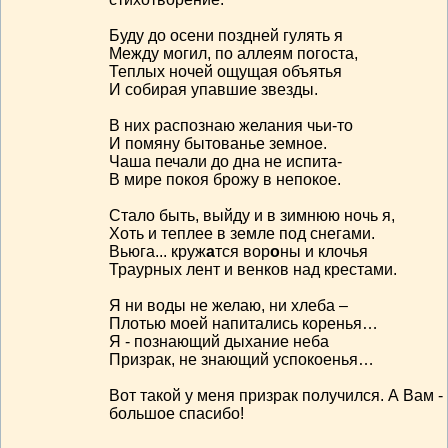
Буду до осени поздней гулять я
Между могил, по аллеям погоста,
Теплых ночей ощущая объятья
И собирая упавшие звезды.
В них распознаю желания чьи-то
И помяну бытованье земное.
Чаша печали до дна не испита-
В мире покоя брожу в непокое.
Стало быть, выйду и в зимнюю ночь я,
Хоть и теплее в земле под снегами.
Вьюга... круж
а
тся вор
о
ны и клочья
Траурных лент и венков над крестами.
Я ни воды не желаю, ни хлеба –
Плотью моей напитались коренья…
Я - познающий дыхание неба
Призрак, не знающий успокоенья…
Вот такой у меня призрак получился. А Вам -
большое спасибо!