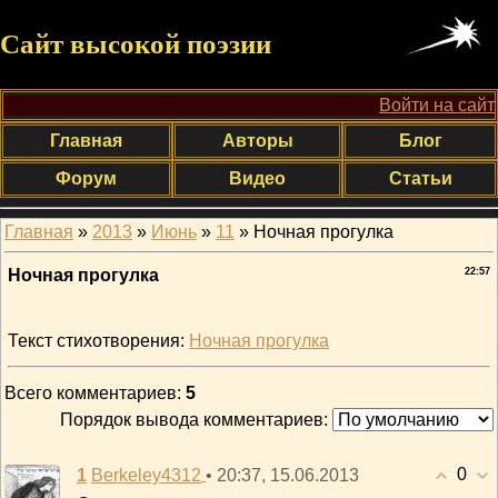
Сайт высокой поэзии
Войти на сайт
Главная
Авторы
Блог
Форум
Видео
Статьи
Главная
»
2013
»
Июнь
»
11
» Ночная прогулка
Ночная прогулка
22:57
Текст стихотворения:
Ночная прогулка
Всего комментариев
:
5
Порядок вывода комментариев:
0
1
• 20:37, 15.06.2013
Berkeley4312