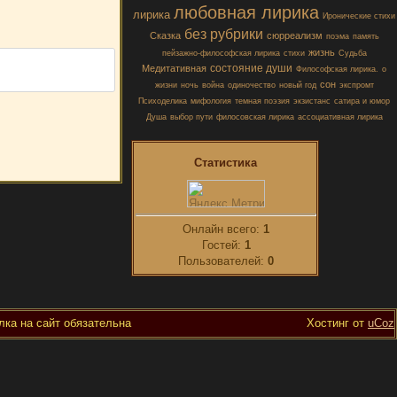
любовная лирика
лирика
Иронические стихи
без рубрики
Сказка
сюрреализм
поэма
память
жизнь
пейзажно-философская лирика
стихи
Судьба
состояние души
Медитативная
Философская лирика.
о
сон
жизни
ночь
война
одиночество
новый год
экспромт
Психоделика
мифология
темная поэзия
экзистанс
сатира и юмор
Душа
выбор пути
филосовская лирика
ассоциативная лирика
Статистика
Онлайн всего:
1
Гостей:
1
Пользователей:
0
ка на сайт обязательна
Хостинг от
uCoz