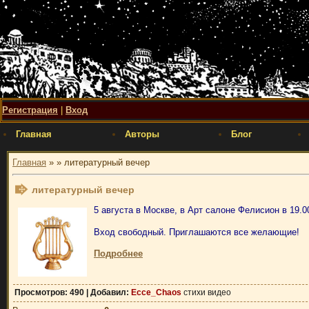
Регистрация
|
Вход
Главная
Авторы
Блог
Главная
»
» литературный вечер
литературный вечер
5 августа в Москве, в Арт салоне Фелисион в 19.
Вход свободный. Приглашаются все желающие!
Подробнее
Просмотров
: 490 |
Добавил
:
Ecce_Chaos
стихи видео