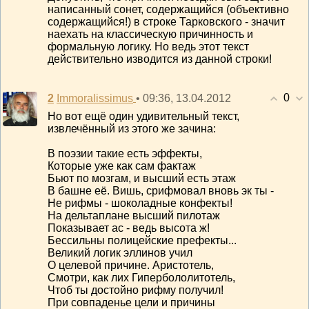
написанный сонет, содержащийся (объективно
содержащийся!) в строке Тарковского - значит
наехать на классическую причинность и
формальную логику. Но ведь этот текст
действительно изводится из данной строки!
0
2
• 09:36, 13.04.2012
Immoralissimus
Но вот ещё один удивительный текст,
извлечённый из этого же зачина:
В поэзии такие есть эффекты,
Которые уже как сам фактаж
Бьют по мозгам, и высший есть этаж
В башне её. Вишь, срифмовал вновь эк ты -
Не рифмы - шоколадные конфекты!
На дельтаплане высший пилотаж
Показывает ас - ведь высота ж!
Бессильны полицейские префекты...
Великий логик эллинов учил
О целевой причине. Аристотель,
Смотри, как лих Гипербололитотель,
Чтоб ты достойно рифму получил!
При совпаденье цели и причины