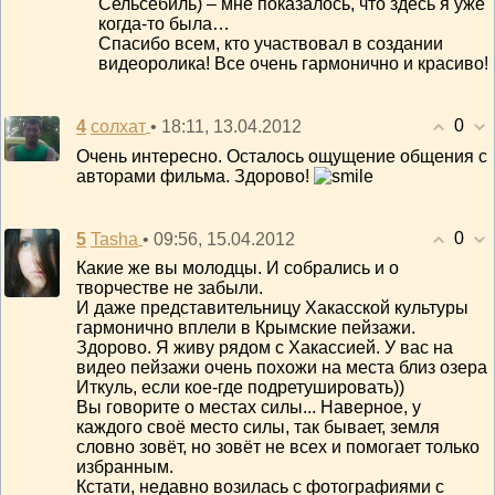
Сельсебиль) – мне показалось, что здесь я уже
когда-то была…
Спасибо всем, кто участвовал в создании
видеоролика! Все очень гармонично и красиво!
0
4
• 18:11, 13.04.2012
солхат
Очень интересно. Осталось ощущение общения с
авторами фильма. Здорово!
0
5
• 09:56, 15.04.2012
Tasha
Какие же вы молодцы. И собрались и о
творчестве не забыли.
И даже представительницу Хакасской культуры
гармонично вплели в Крымские пейзажи.
Здорово. Я живу рядом с Хакассией. У вас на
видео пейзажи очень похожи на места близ озера
Иткуль, если кое-где подретушировать))
Вы говорите о местах силы... Наверное, у
каждого своё место силы, так бывает, земля
словно зовёт, но зовёт не всех и помогает только
избранным.
Кстати, недавно возилась с фотографиями с