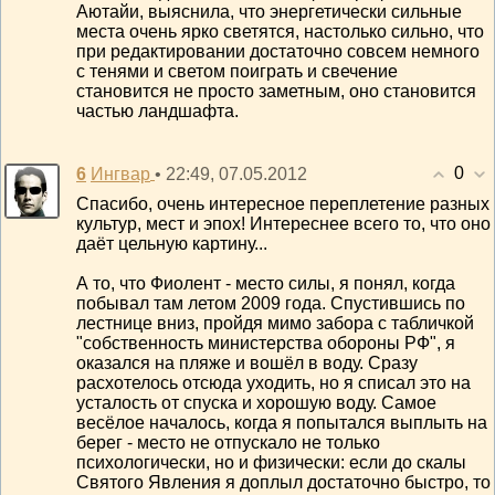
Аютайи, выяснила, что энергетически сильные
места очень ярко светятся, настолько сильно, что
при редактировании достаточно совсем немного
с тенями и светом поиграть и свечение
становится не просто заметным, оно становится
частью ландшафта.
0
6
• 22:49, 07.05.2012
Ингвар
Спасибо, очень интересное переплетение разных
культур, мест и эпох! Интереснее всего то, что оно
даёт цельную картину...
А то, что Фиолент - место силы, я понял, когда
побывал там летом 2009 года. Спустившись по
лестнице вниз, пройдя мимо забора с табличкой
"собственность министерства обороны РФ", я
оказался на пляже и вошёл в воду. Сразу
расхотелось отсюда уходить, но я списал это на
усталость от спуска и хорошую воду. Самое
весёлое началось, когда я попытался выплыть на
берег - место не отпускало не только
психологически, но и физически: если до скалы
Святого Явления я доплыл достаточно быстро, то