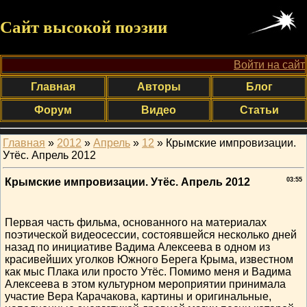
Сайт высокой поэзии
Войти на сайт
Главная
Авторы
Блог
Форум
Видео
Статьи
Главная
»
2012
»
Апрель
»
12
» Крымские импровизации.
Утёс. Апрель 2012
Крымские импровизации. Утёс. Апрель 2012
03:55
Первая часть фильма, основанного на материалах
поэтической видеосессии, состоявшейся несколько дней
назад по инициативе Вадима Алексеева в одном из
красивейших уголков Южного Берега Крыма, известном
как мыс Плака или просто Утёс. Помимо меня и Вадима
Алексеева в этом культурном мероприятии принимала
участие Вера Карачакова, картины и оригинальные,