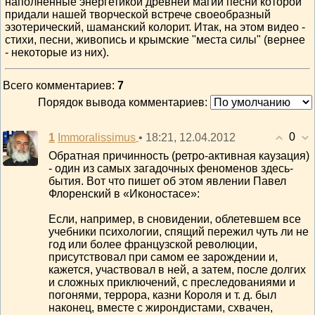
наполненные энергетикой древней магии песни которой
придали нашей творческой встрече своеобразный
эзотерический, шаманский колорит. Итак, на этом видео -
стихи, песни, живопись и крымские "места силы" (вернее
- некоторые из них).
Всего комментариев
:
7
Порядок вывода комментариев:
0
1
• 18:21, 12.04.2012
Immoralissimus
Обратная причинность (ретро-активная каузация)
- один из самых загадочных феноменов здесь-
бытия. Вот что пишет об этом явлении Павел
Флоренский в «Иконостасе»:
Если, например, в сновидении, облетевшем все
учебники психологии, спящий пережил чуть ли не
год или более французской революции,
присутствовал при самом ее зарождении и,
кажется, участвовал в ней, а затем, после долгих
и сложных приключений, с преследованиями и
погонями, террора, казни Короля и т. д. был
наконец, вместе с жирондистами, схвачен,