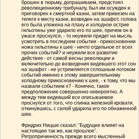
брошен в тюрьму, допрашиваем, предстоял
революционному трибуналу, был им осужден и
приговорен к смертной казни, затем привезен на
телеге к месту казни, возведен на эшафот, голова
его была уложена на плаху и холодное острие
гильотины уже ударило его по шее, причем он в
ужасе проснулся, - то неужели придет на мысль
усмотреть в последнем событии - прикосновении
ножа гильотины к шее - нечто отдельное от всех
прочих событий? и неужели все развитие
действия - от самой весны революции и
включительно до возведения видевшего этот сон
на эшафот - не устремляется сплошным потоком
событий именно к этому завершительному
холодному прикосновению к шее, - к тому, что мы
назвали событием х? - Конечно, такое
предположение совершенно невероятно. А
между тем видевший все описываемое
проснулся от того, что спинка железной кровати,
откинувшись, с силой ударила его по обнаженной
шее.
Фридрих Ницше сказал: "Будущее влияет на
настоящее так же, как прошлое".
Ретропричинность прежде всего мысленный