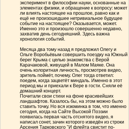
эксперимент в философии науки, основанные на
элементах физики, и обращение к вопросу: может
ли влиять настоящее на прошлое, равно как и
ещё не произошедшее нетривиальное будущее
событие на настоящее? Оказывается, может.
Именно это и произошло совершенно недавно,
захватив день сегодняшний. Здесь важна
хронология событий.
Месяца два тому назад я предложил Олегу и
Ольге Воробьёвым совершить поездку на Южный
берег Крыма с целью знакомства с Верой
Карачаковой, живущей в Малом Маяке. Она
очень колоритная личность, просмотрев видео,
зритель поймёт, почему. Олег тогда ответил:
поедем, когда зацветёт миндаль. Именно в этот
период мы и приехали к Вере в гости. Сняли её
домашний концерт.
Почитали свои стихи на фоне красивейших
ландшафтов. Казалось бы, на этом можно было
ставить точку. Но вся изюминка в том, что именно
сегодня, когда на Сайте Высокой Поэзии
появилась первая часть отснятого видео, я
написал сонет, зачин которого изведён из строки
Арсения Тарковского "И флейта свистит по-