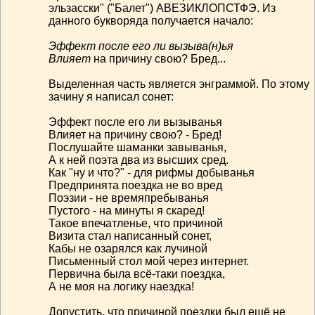
эльзасски" ("Балет") АВЕЗИКЛОПСТФЭ. Из
данного букворяда получается начало:
Эффект после его ли вызыва(н)ья
Влияет
на причину свою? Бред...
Выделенная часть является энграммой. По этому
зачину я написал сонет:
Эффект после его ли вызыванья
Влияет на причину свою? - Бред!
Послушайте шаманки завыванья,
А к ней поэта два из высших сред.
Как "ну и что?" - для рифмы добыванья
Предпринята поездка не во вред
Поэзии - не времяпребыванья
Пустого - на минуты я скаред!
Такое впечатленье, что причиной
Визита стал написанный сонет,
Кабы не озарялся как лучиной
Письменный стол мой через интернет.
Первична была всё-таки поездка,
А не моя на логику наездка!
Допустить, что причиной поездки был ещё не