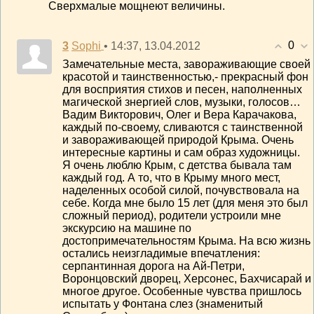
Сверхмалые мощнеют величины.
0
3
• 14:37, 13.04.2012
Sophi
Замечательные места, завораживающие своей
красотой и таинственностью,- прекрасный фон
для восприятия стихов и песен, наполненных
магической знергией слов, музыки, голосов…
Вадим Викторович, Олег и Вера Карачакова,
каждый по-своему, сливаются с таинственной
и завораживающей природой Крыма. Очень
интересные картины и сам образ художницы.
Я очень люблю Крым, с детства бывала там
каждый год. А то, что в Крыму много мест,
наделенных особой силой, почувствовала на
себе. Когда мне было 15 лет (для меня это был
сложный период), родители устроили мне
экскурсию на машине по
достопримечательностям Крыма. На всю жизнь
остались неизгладимые впечатления:
серпантинная дорога на Ай-Петри,
Воронцовский дворец, Херсонес, Бахчисарай и
многое другое. Особенные чувства пришлось
испытать у Фонтана слез (знаменитый