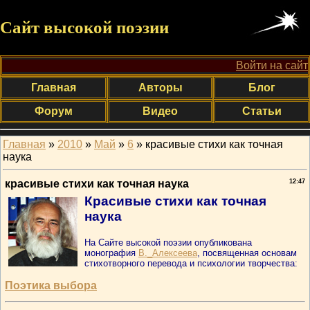
Сайт высокой поэзии
Войти на сайт
Главная
Авторы
Блог
Форум
Видео
Статьи
Главная
»
2010
»
Май
»
6
» красивые стихи как точная
наука
красивые стихи как точная наука
12:47
Красивые стихи как точная
наука
На Сайте высокой поэзии опубликована
монография
В._Алексеева
, посвященная основам
стихотворного перевода и психологии творчества:
Поэтика выбора