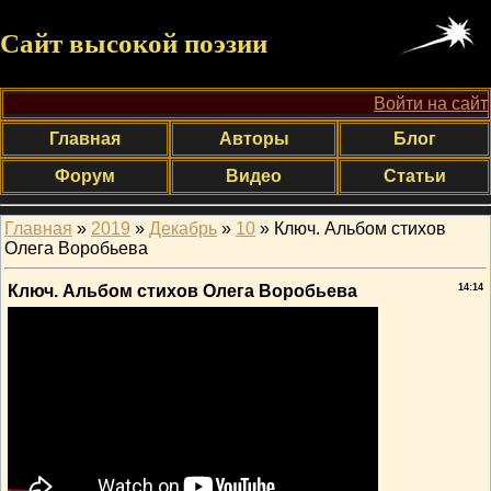
Сайт высокой поэзии
Войти на сайт
Главная
Авторы
Блог
Форум
Видео
Статьи
Главная
»
2019
»
Декабрь
»
10
» Ключ. Альбом стихов
Олега Воробьева
Ключ. Альбом стихов Олега Воробьева
14:14