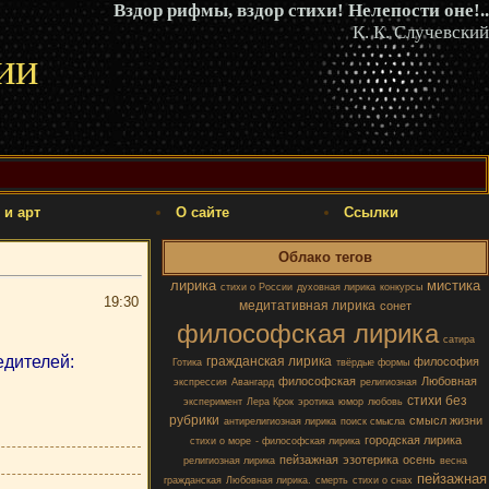
Вздор рифмы, вздор стихи! Нелепости оне!..
К. К. Случевский
ии
 и арт
О сайте
Ссылки
Облако тегов
лирика
мистика
стихи о России
духовная лирика
конкурсы
19:30
медитативная лирика
сонет
философская лирика
сатира
едителей:
гражданская лирика
философия
Готика
твёрдые формы
философская
Любовная
экспрессия
Авангард
религиозная
стихи без
эксперимент
Лера Крок
эротика
юмор
любовь
рубрики
смысл жизни
антирелигиозная лирика
поиск смысла
городская лирика
стихи о море
- философская лирика
пейзажная
эзотерика
осень
религиозная лирика
весна
пейзажная
гражданская
Любовная лирика.
смерть
стихи о снах