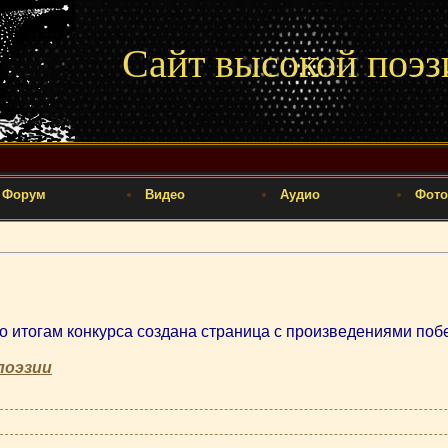
Сайт высокой поэз
Форум
Видео
Аудио
Фото
о итогам конкурса создана страница с произведениями поб
поэзии