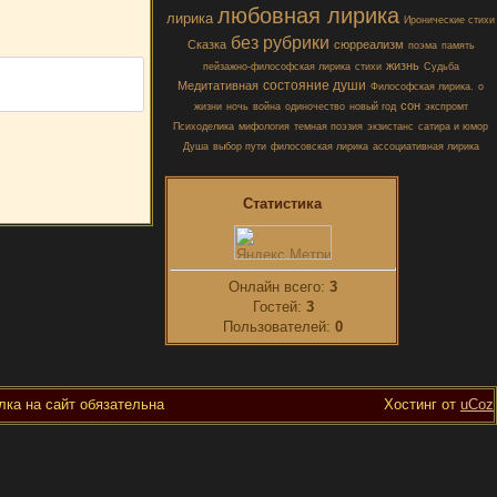
любовная лирика
лирика
Иронические стихи
без рубрики
Сказка
сюрреализм
поэма
память
жизнь
пейзажно-философская лирика
стихи
Судьба
состояние души
Медитативная
Философская лирика.
о
сон
жизни
ночь
война
одиночество
новый год
экспромт
Психоделика
мифология
темная поэзия
экзистанс
сатира и юмор
Душа
выбор пути
филосовская лирика
ассоциативная лирика
Статистика
Онлайн всего:
3
Гостей:
3
Пользователей:
0
ка на сайт обязательна
Хостинг от
uCoz