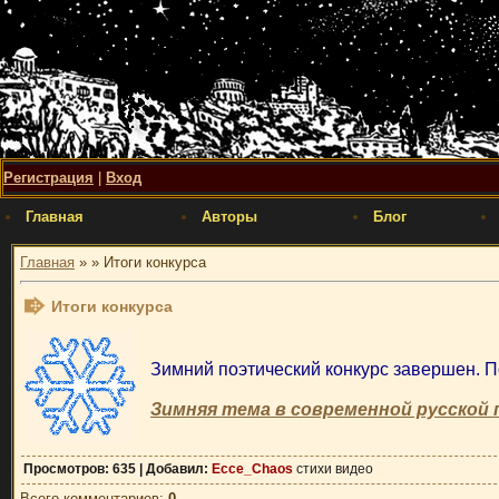
Регистрация
|
Вход
Главная
Авторы
Блог
Главная
»
» Итоги конкурса
Итоги конкурса
Зимний поэтический конкурс завершен. П
Зимняя тема в современной русской 
Просмотров
: 635 |
Добавил
:
Ecce_Chaos
стихи видео
Всего комментариев
:
0