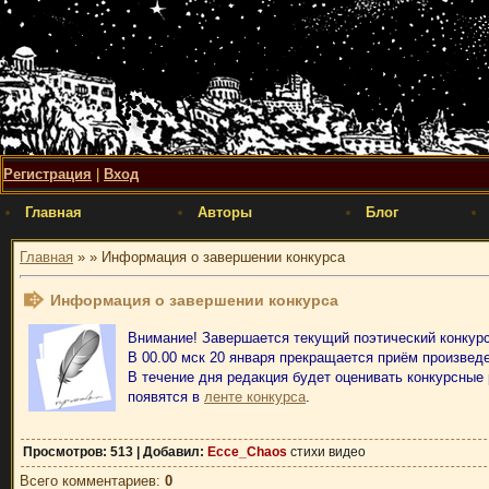
Регистрация
|
Вход
Главная
Авторы
Блог
Главная
»
» Информация о завершении конкурса
Информация о завершении конкурса
Внимание! Завершается текущий поэтический конкурс
В 00.00 мск 20 января прекращается приём произвед
В течение дня редакция будет оценивать конкурсные 
появятся в
ленте конкурса
.
Просмотров
: 513 |
Добавил
:
Ecce_Chaos
стихи видео
Всего комментариев
:
0