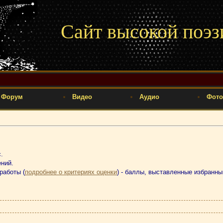
Сайт высокой поэз
Форум
Видео
Аудио
Фото
.
ений.
работы (
подробнее о критериях оценки
) - баллы, выставленные избранн