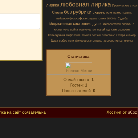
любовная лирика
лирика
Иронические стихи
без рубрики
Сказка
сюрреализм
поэма
память
жизнь
пейзажно-философская лирика
стихи
Судьба
состояние души
Медитативная
Философская лирика.
о
сон
жизни
ночь
война
одиночество
новый год
экспромт
Психоделика
мифология
темная поэзия
экзистанс
сатира и юмор
Душа
выбор пути
филосовская лирика
ассоциативная лирика
Статистика
Онлайн всего:
1
Гостей:
1
Пользователей:
0
ка на сайт обязательна
Хостинг от
uCoz