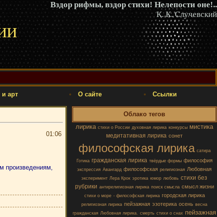
Вздор рифмы, вздор стихи! Нелепости оне!..
К. К. Случевский
ии
 и арт
О сайте
Ссылки
Облако тегов
лирика
мистика
стихи о России
духовная лирика
конкурсы
01:06
медитативная лирика
сонет
философская лирика
сатира
гражданская лирика
философия
Готика
твёрдые формы
ым произведениям,
философская
Любовная
экспрессия
Авангард
религиозная
стихи без
эксперимент
Лера Крок
эротика
юмор
любовь
рубрики
смысл жизни
антирелигиозная лирика
поиск смысла
городская лирика
стихи о море
- философская лирика
пейзажная
эзотерика
осень
религиозная лирика
весна
пейзажная
гражданская
Любовная лирика.
смерть
стихи о снах