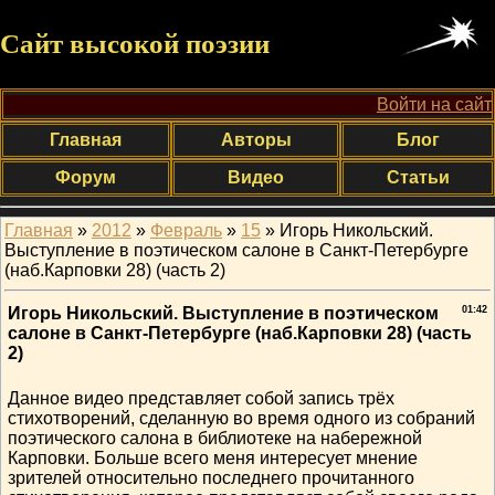
Сайт высокой поэзии
Войти на сайт
Главная
Авторы
Блог
Форум
Видео
Статьи
Главная
»
2012
»
Февраль
»
15
» Игорь Никольский.
Выступление в поэтическом салоне в Санкт-Петербурге
(наб.Карповки 28) (часть 2)
Игорь Никольский. Выступление в поэтическом
01:42
салоне в Санкт-Петербурге (наб.Карповки 28) (часть
2)
Данное видео представляет собой запись трёх
стихотворений, сделанную во время одного из собраний
поэтического салона в библиотеке на набережной
Карповки. Больше всего меня интересует мнение
зрителей относительно последнего прочитанного