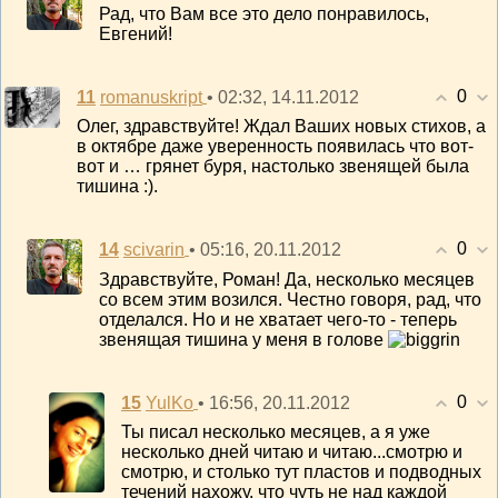
Рад, что Вам все это дело понравилось,
Евгений!
0
11
• 02:32, 14.11.2012
romanuskript
Олег, здравствуйте! Ждал Ваших новых стихов, а
в октябре даже уверенность появилась что вот-
вот и … грянет буря, настолько звенящей была
тишина :).
0
14
• 05:16, 20.11.2012
scivarin
Здравствуйте, Роман! Да, несколько месяцев
со всем этим возился. Честно говоря, рад, что
отделался. Но и не хватает чего-то - теперь
звенящая тишина у меня в голове
0
15
• 16:56, 20.11.2012
YulKo
Ты писал несколько месяцев, а я уже
несколько дней читаю и читаю...смотрю и
смотрю, и столько тут пластов и подводных
течений нахожу, что чуть не над каждой