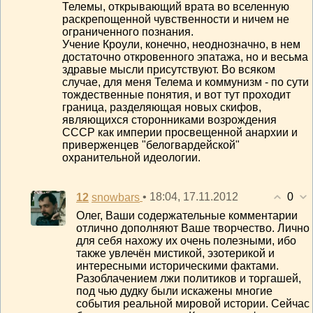
Телемы, открывающий врата во вселенную
раскрепощенной чувственности и ничем не
ограниченного познания.
Учение Кроули, конечно, неоднозначно, в нем
достаточно откровенного эпатажа, но и весьма
здравые мысли присутствуют. Во всяком
случае, для меня Телема и коммунизм - по сути
тождественные понятия, и вот тут проходит
граница, разделяющая новых скифов,
являющихся сторонниками возрождения
СССР как империи просвещенной анархии и
приверженцев "белогвардейской"
охранительной идеологии.
0
12
• 18:04, 17.11.2012
snowbars
Олег, Ваши содержательные комментарии
отлично дополняют Ваше творчество. Лично
для себя нахожу их очень полезными, ибо
также увлечён мистикой, эзотерикой и
интересными историческими фактами.
Разоблачением лжи политиков и торгашей,
под чью дудку были искажены многие
события реальной мировой истории. Сейчас