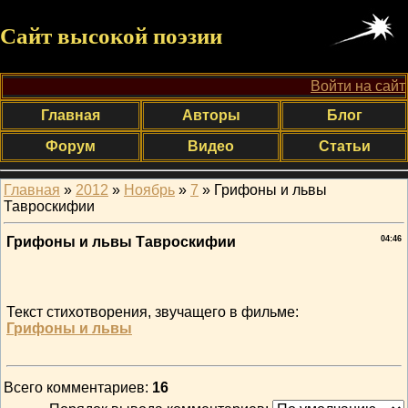
Сайт высокой поэзии
Войти на сайт
Главная
Авторы
Блог
Форум
Видео
Статьи
Главная
»
2012
»
Ноябрь
»
7
» Грифоны и львы
Тавроскифии
Грифоны и львы Тавроскифии
04:46
Текст стихотворения, звучащего в фильме:
Грифоны и львы
Всего комментариев
:
16