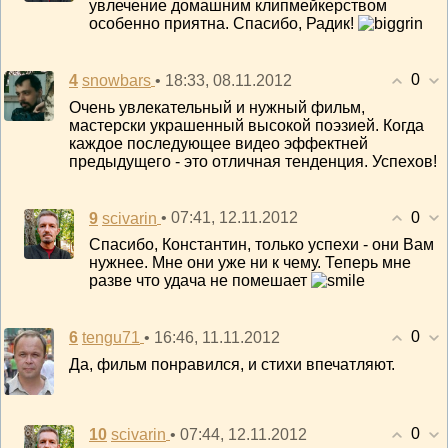
увлечение домашним клипмейкерством
особенно приятна. Спасибо, Радик!
0
4
• 18:33, 08.11.2012
snowbars
Очень увлекательный и нужный фильм,
мастерски украшенный высокой поэзией. Когда
каждое последующее видео эффектней
предыдущего - это отличная тенденция. Успехов!
0
9
• 07:41, 12.11.2012
scivarin
Спасибо, Константин, только успехи - они Вам
нужнее. Мне они уже ни к чему. Теперь мне
разве что удача не помешает
0
6
• 16:46, 11.11.2012
tengu71
Да, фильм понравился, и стихи впечатляют.
0
10
• 07:44, 12.11.2012
scivarin