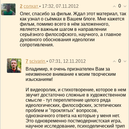
0
2
• 17:32, 07.11.2012
солхат
Олег, спасибо за фильм. Ждал этот материал, так
как узнал о сьёмках в Вашем блоге. Мне кажется
фильм, помимо всего в нём заложенного,
является важным шагом в направлении
серьёзного философского, научного, а главное
духовного обоснования идеологии
сопротивления.
0
7
• 07:31, 12.11.2012
scivarin
Владимир, я очень признателен Вам за
неизменное внимание к моим творческим
изысканиям!
И видеоролик, и стихотворение, которое в нем
звучит достаточно сложные в художественном
смысле - тут переплетение целого ряда
идеологических, философских, эстетических
проблем и "проклятых" вопросов,
однозначного ответа на которые у меня нет.
Это одновременно постмодернистская игра,
научное исследование, психоделический трип