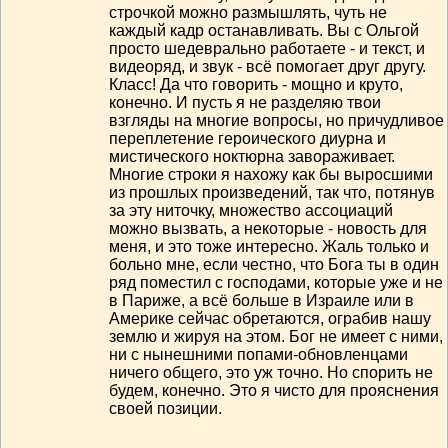
строчкой можно размышлять, чуть не
каждый кадр останавливать. Вы с Ольгой
просто шедеврально работаете - и текст, и
видеоряд, и звук - всё помогает друг другу.
Класс! Да что говорить - мощно и круто,
конечно. И пусть я не разделяю твои
взгляды на многие вопросы, но причудливое
переплетение героического диурна и
мистического ноктюрна завораживает.
Многие строки я нахожу как бы выросшими
из прошлых произведений, так что, потянув
за эту ниточку, множество ассоциаций
можно вызвать, а некоторые - новость для
меня, и это тоже интересно. Жаль только и
больно мне, если честно, что Бога ты в один
ряд поместил с господами, которые уже и не
в Париже, а всё больше в Израиле или в
Америке сейчас обретаются, ограбив нашу
землю и жируя на этом. Бог не имеет с ними,
ни с нынешними попами-обновленцами
ничего общего, это уж точно. Но спорить не
будем, конечно. Это я чисто для прояснения
своей позиции.