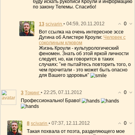
буду искать рукописи Кроули и информацию
по закону Телемы. Спасибо!
0
13
• 04:59, 20.11.2012
scivarin
Вот ссылка на очень интересное эссе
Дугина об Алистере Кроули:
Человек с
соколиным клювом
Жизнь Кроули - культурологический
феномен. Знать об этой яркой личности
следует, но, как говорится в таких
случаях: "не пытайтесь повторить того, о
чем прочитали - это может быть опасно
для Вашего здоровья"
0
3
• 22:25, 07.11.2012
Токинг
Профессионально! Браво!
0
8
• 07:37, 12.11.2012
scivarin
Такая похвала от поэта, разделяющего мое