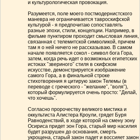
и культурологическая провокация.
Разумеется, поле моего постмодернистского
маневра не ограничивается тавроскифской
культурой - я предпочитаю сопоставлять
разные эпохи, стили, концепции. Например, в
фильме пунктиром проходит смысловая линия,
связанная с телемитской символикой, причем
там я о ней ничего не рассказываю. В самом
начале появляется сокол - символ бога Гора,
затем, когда речь идет о возможных египетских
истоках "звериного" стиля в скифском
искусстве, демонстрируется изображение
самого Гора, а в финальной строке
стихотворения я цитирую закон Телемы (в
переводе с греческого - "желание", "воля"),
который формулируется очень просто: "Делай,
что хочешь".
Согласно пророчеству великого мистика и
оккультиста Алистера Кроули, грядет Буря
Равноденствий, в ходе которой на смену эону
Осириса придет эон Гора, старый мир насилия
будет разрушен до основания, смерть
укрощена, старый закон падет и воссияет закон