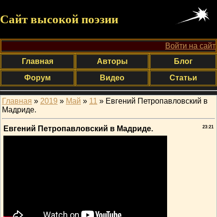
Сайт высокой поэзии
Войти на сайт
Главная
Авторы
Блог
Форум
Видео
Статьи
Главная
»
2019
»
Май
»
11
» Евгений Петропавловский в
Мадриде.
Евгений Петропавловский в Мадриде.
23:21